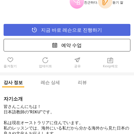
친근하다.
듣기 잘
지금 바로 레슨으로 진행하기
예약 수업
즐겨찾기
업데이트
공유
Keep메모
강사 정보
레슨 상세
리뷰
자기소개
皆さんこんにちは！
日本語教師の“RIKU”です。
私は現在オーストラリアに住んでいます。
私のレッスンでは、海外にいる私だから分かる海外から見た日本の
良さや文化もお伝えします。