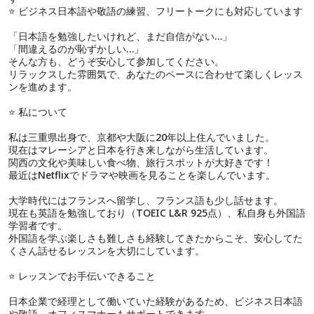
⭐ ビジネス日本語や敬語の練習、フリートークにも対応しています
「日本語を勉強したいけれど、まだ自信がない…」
「間違えるのが恥ずかしい…」
そんな方も、どうぞ安心して参加してください。
リラックスした雰囲気で、あなたのペースに合わせて楽しくレッス
ンを進めます。
⭐ 私について
私は三重県出身で、京都や大阪に20年以上住んでいました。
現在はマレーシアと日本を行き来しながら生活しています。
関西の文化や美味しい食べ物、旅行スポットが大好きです！
最近はNetflixでドラマや映画を見ることを楽しんでいます。
大学時代にはフランスへ留学し、フランス語も少し話せます。
現在も英語を勉強しており（TOEIC L&R 925点）、私自身も外国語
学習者です。
外国語を学ぶ楽しさも難しさも経験してきたからこそ、安心してた
くさん話せるレッスンを大切にしています。
⭐ レッスンでお手伝いできること
日本企業で経理として働いていた経験があるため、ビジネス日本語
や敬語、オフィスマナーもサポートできます。