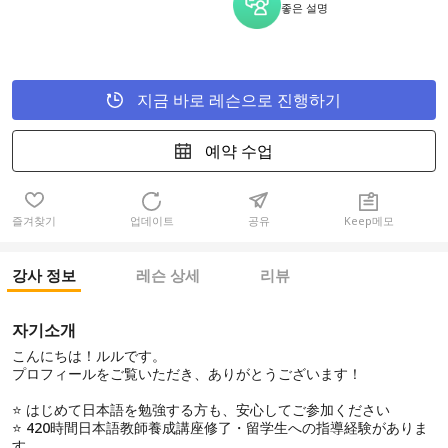
좋은 설명
지금 바로 레슨으로 진행하기
예약 수업
즐겨찾기
업데이트
공유
Keep메모
강사 정보
레슨 상세
리뷰
자기소개
こんにちは！ルルです。
プロフィールをご覧いただき、ありがとうございます！
⭐ はじめて日本語を勉強する方も、安心してご参加ください
⭐ 420時間日本語教師養成講座修了・留学生への指導経験がありま
す