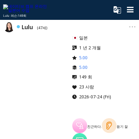
Lulu 레슨:149회
Lulu
(47세)
일본
1 년 2 개월
5.00
5.00
149 회
23 사람
2026-07-24 (Fri)
친근하다.
듣기 잘