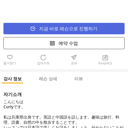
지금 바로 레슨으로 진행하기
예약 수업
즐겨찾기
업데이트
공유
Keep메모
강사 정보
레슨 상세
리뷰
자기소개
こんにちは
Curlyです。
私は兵庫県出身です。英語と中国語を話します。趣味は旅行、料
理、読書、自然の中を散歩することです。
レッスンでは日本語で楽しくお話をしましょう。分からないことが