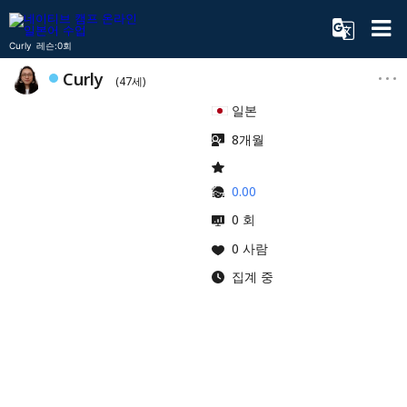
Curly 레슨:0회
Curly
(47세)
일본
8개월
0.00
0 회
0 사람
집계 중