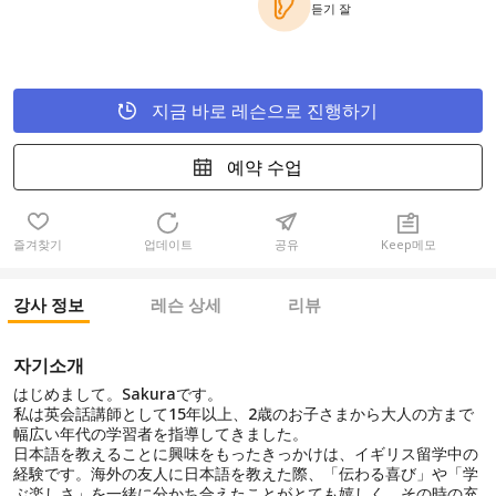
듣기 잘
지금 바로 레슨으로 진행하기
예약 수업
즐겨찾기
업데이트
공유
Keep메모
강사 정보
레슨 상세
리뷰
자기소개
はじめまして。Sakuraです。
私は英会話講師として15年以上、2歳のお子さまから大人の方まで
幅広い年代の学習者を指導してきました。
日本語を教えることに興味をもったきっかけは、イギリス留学中の
経験です。海外の友人に日本語を教えた際、「伝わる喜び」や「学
ぶ楽しさ」を一緒に分かち合えたことがとても嬉しく、その時の充