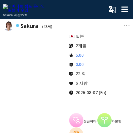
Sakura 레슨:22회
Sakura
(43세)
일본
2개월
5.00
0.00
22 회
6 사람
2026-08-07 (Fri)
친근하다.
차분한