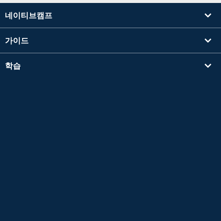
네이티브캠프
가이드
학습
강사를 찾기
기타
회사 정보
Apple 및 Apple 로고는 미국 및 기타 국가에서 등록된 Apple Inc.의 상표입니다. App Store
는 Apple Inc.의 서비스 마크입니다.
Google Play는 Google LLC의 상표입니다.