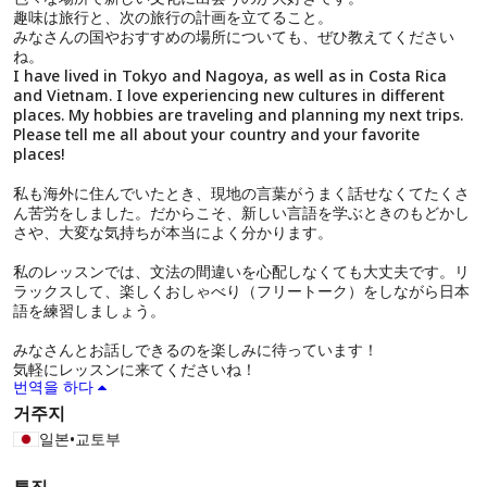
趣味は旅行と、次の旅行の計画を立てること。
みなさんの国やおすすめの場所についても、ぜひ教えてください
ね。
I have lived in Tokyo and Nagoya, as well as in Costa Rica
and Vietnam. I love experiencing new cultures in different
places. My hobbies are traveling and planning my next trips.
Please tell me all about your country and your favorite
places!
私も海外に住んでいたとき、現地の言葉がうまく話せなくてたくさ
ん苦労をしました。だからこそ、新しい言語を学ぶときのもどかし
さや、大変な気持ちが本当によく分かります。
私のレッスンでは、文法の間違いを心配しなくても大丈夫です。リ
ラックスして、楽しくおしゃべり（フリートーク）をしながら日本
語を練習しましょう。
みなさんとお話しできるのを楽しみに待っています！
気軽にレッスンに来てくださいね！
번역을 하다
거주지
일본
•
교토부