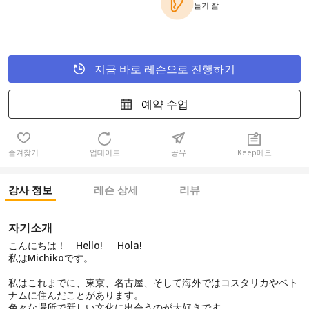
듣기 잘
지금 바로 레슨으로 진행하기
예약 수업
즐겨찾기
업데이트
공유
Keep메모
강사 정보
레슨 상세
리뷰
자기소개
こんにちは！ Hello! Hola!
私はMichikoです。
私はこれまでに、東京、名古屋、そして海外ではコスタリカやベト
ナムに住んだことがあります。
色々な場所で新しい文化に出会うのが大好きです。