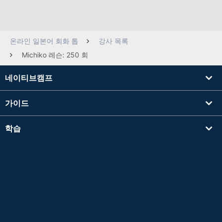
온라인 일본어 회화 톱
강사 목록
Michiko 레슨: 250 회
네이티브캠프
가이드
학습
강사를 찾기
기타
회사 정보