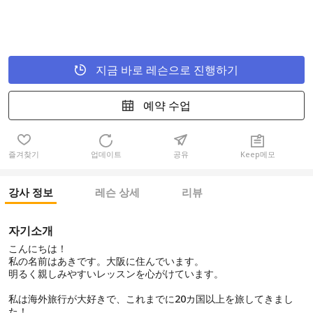
지금 바로 레슨으로 진행하기
예약 수업
즐겨찾기
업데이트
공유
Keep메모
강사 정보
레슨 상세
리뷰
자기소개
こんにちは！
私の名前はあきです。大阪に住んでいます。
明るく親しみやすいレッスンを心がけています。
私は海外旅行が大好きで、これまでに20カ国以上を旅してきまし
た！