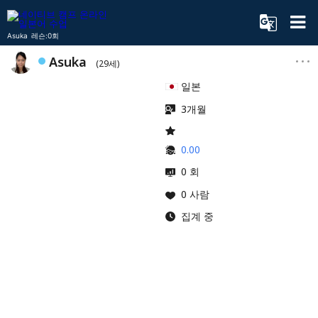
Asuka 레슨:0회
Asuka
(29세)
일본
3개월
0.00
0 회
0 사람
집계 중