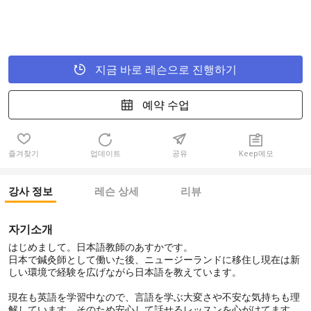
지금 바로 레슨으로 진행하기
예약 수업
즐겨찾기
업데이트
공유
Keep메모
강사 정보
레슨 상세
리뷰
자기소개
はじめまして。日本語教師のあすかです。
日本で鍼灸師として働いた後、ニュージーランドに移住し現在は新
しい環境で経験を広げながら日本語を教えています。
現在も英語を学習中なので、言語を学ぶ大変さや不安な気持ちも理
解しています。そのため安心して話せるレッスンを心がけてます。