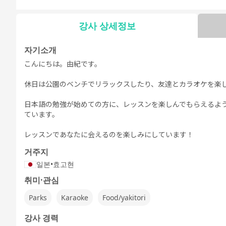
文法 - 日常会
文法 - ビジネ
日常会話
ビジネス会話
日本語能力試
日本語
話
ス会話
験5級
験
강사 상세정보
자기소개
こんにちは。由紀です。
자유 대화
デイリートピ
ック
休日は公園のベンチでリラックスしたり、友達とカラオケを楽
日本語の勉強が始めての方に、レッスンを楽しんでもらえるよ
ています。
レッスンであなたに会えるのを楽しみにしています！
거주지
일본
•
효고현
취미·관심
Parks
Karaoke
Food/yakitori
강사 경력