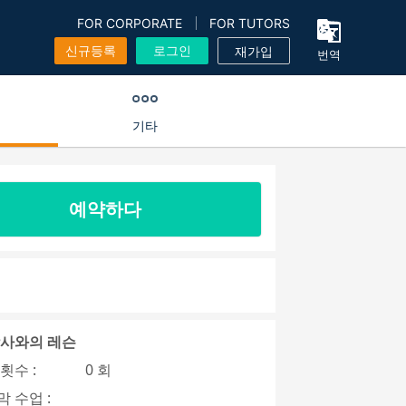
FOR CORPORATE
FOR TUTORS
신규등록
로그인
재가입
번역
기타
예약하다
강사와의 레슨
횟수 :
0 회
 수업 :