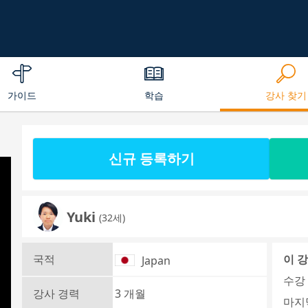
가이드
학습
강사 찾기
신규 등록하기
Yuki
(32세)
국적
이 
Japan
수강 
강사 경력
3 개월
마지막