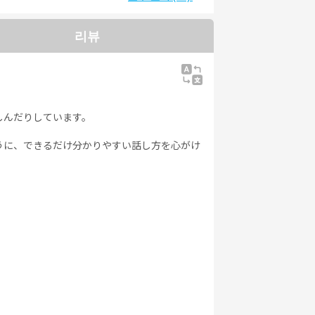
能力試
日本語能力試
日本語能力試
日本語能力試
4級
験3級
験2級
験1級
리뷰
しんだりしています。
うに、できるだけ分かりやすい話し方を心がけ