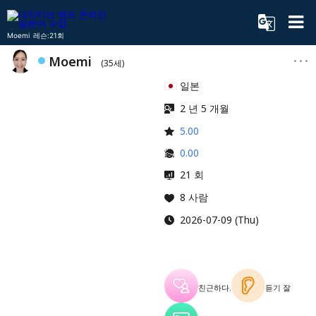
Moemi 레슨:21회
Moemi
(35세)
일본
2 년 5 개월
5.00
0.00
21 회
8 사람
2026-07-09 (Thu)
친근하다.
듣기 잘