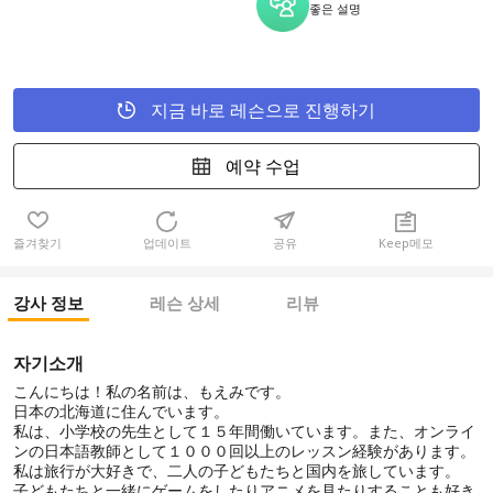
좋은 설명
지금 바로 레슨으로 진행하기
예약 수업
즐겨찾기
업데이트
공유
Keep메모
강사 정보
레슨 상세
리뷰
자기소개
こんにちは！私の名前は、もえみです。
日本の北海道に住んでいます。
私は、小学校の先生として１５年間働いています。また、オンライ
ンの日本語教師として１０００回以上のレッスン経験があります。
私は旅行が大好きで、二人の子どもたちと国内を旅しています。
子どもたちと一緒にゲームをしたりアニメを見たりすることも好き