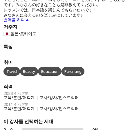
です。みなさんの好きなことも是非教えてください。
レッスンでは、日本語を楽しんでもらいたいです！
みなさんに会えるのを楽しみにしています♪
번역을 하다
거주지
일본
•
홋카이도
특징
취미
Travel
Beauty
Education
Parenting
직력
2023 4 - 現在
교육/훈련/어학계 | 교사/강사/인스트럭터
2011 4 - 現在
교육/훈련/어학계 | 교사/강사/인스트럭터
이 강사를 선택하는 세대
0 - 9
0%