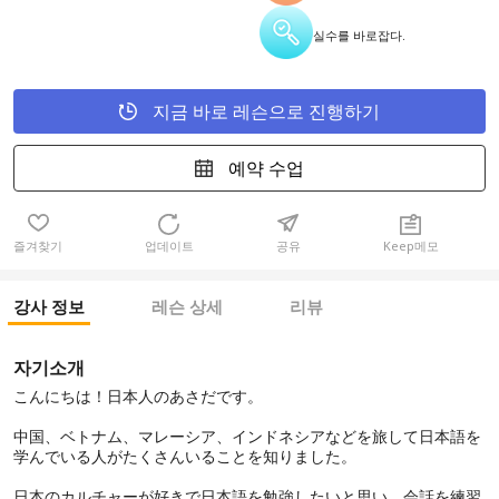
실수를 바로잡다.
지금 바로 레슨으로 진행하기
예약 수업
즐겨찾기
업데이트
공유
Keep메모
강사 정보
레슨 상세
리뷰
자기소개
こんにちは！日本人のあさだです。
中国、ベトナム、マレーシア、インドネシアなどを旅して日本語を
学んでいる人がたくさんいることを知りました。
日本のカルチャーが好きで日本語を勉強したいと思い、会話を練習