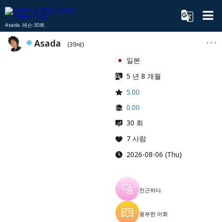
Asada 레슨:30회
Asada
(39세)
일본
5 년 8 개월
5.00
0.00
30 회
7 사람
2026-08-06 (Thu)
친근하다.
풍부한 어휘