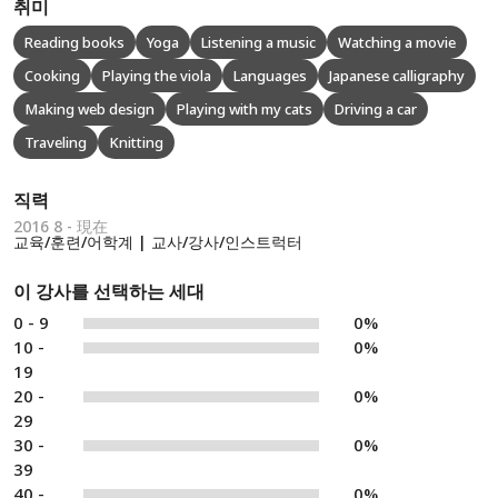
취미
Reading books
Yoga
Listening a music
Watching a movie
Cooking
Playing the viola
Languages
Japanese calligraphy
Making web design
Playing with my cats
Driving a car
Traveling
Knitting
직력
2016 8 - 現在
교육/훈련/어학계 | 교사/강사/인스트럭터
이 강사를 선택하는 세대
0 - 9
0%
10 -
0%
19
20 -
0%
29
30 -
0%
39
40 -
0%