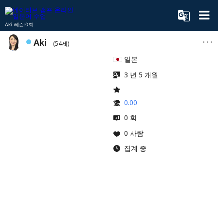
Aki 레슨:0회
Aki
(54세)
일본
3 년 5 개월
0.00
0 회
0 사람
집계 중