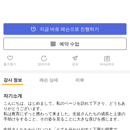
지금 바로 레슨으로 진행하기
예약 수업
즐겨찾기
업데이트
공유
Keep메모
강사 정보
레슨 상세
리뷰
자기소개
こんにちは、はじめまして。私のページを訪れて下さり、どうもあ
りがとうございます。
私は教育にずっと携わって来ました。生徒さんたちの成長と上達の
手助けをすること、その姿を見ることに大きな喜びを感じます。
生徒さんたちからはいつも「とても分かりやすく丁寧な授業で