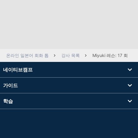
온라인 일본어 회화 톱
강사 목록
Miyuki 레슨: 17 회
네이티브캠프
가이드
학습
강사를 찾기
기타