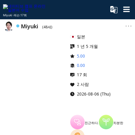
Miyuki 레슨:17회
Miyuki
(48세)
일본
1 년 5 개월
5.00
0.00
17 회
2 사람
2026-08-06 (Thu)
친근하다.
차분한