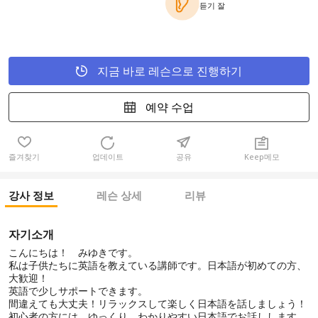
듣기 잘
지금 바로 레슨으로 진행하기
예약 수업
즐겨찾기
업데이트
공유
Keep메모
강사 정보
레슨 상세
리뷰
자기소개
こんにちは！ みゆきです。
私は子供たちに英語を教えている講師です。日本語が初めての方、
大歓迎！
英語で少しサポートできます。
間違えても大丈夫！リラックスして楽しく日本語を話しましょう！
初心者の方には、ゆっくり、わかりやすい日本語でお話しします。