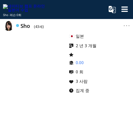
Sho 레슨:0회
Sho
(43세)
일본
2 년 3 개월
0.00
0 회
3 사람
집계 중