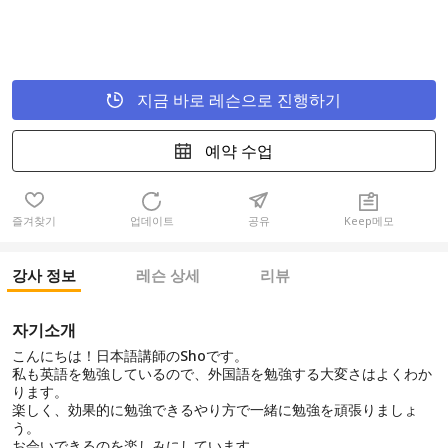
지금 바로 레슨으로 진행하기
예약 수업
즐겨찾기
업데이트
공유
Keep메모
강사 정보
레슨 상세
리뷰
자기소개
こんにちは！日本語講師のShoです。
私も英語を勉強しているので、外国語を勉強する大変さはよくわか
ります。
楽しく、効果的に勉強できるやり方で一緒に勉強を頑張りましょ
う。
お会いできるのを楽しみにしています。