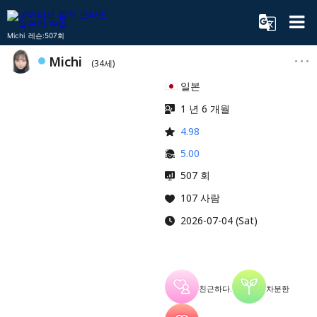
Michi 레슨:507회
Michi
(34세)
일본
1 년 6 개월
4.98
5.00
507 회
107 사람
2026-07-04 (Sat)
친근하다.
차분한