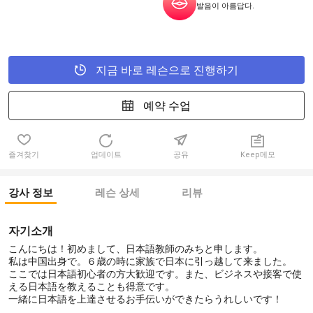
발음이 아름답다.
지금 바로 레슨으로 진행하기
예약 수업
즐겨찾기
업데이트
공유
Keep메모
강사 정보
레슨 상세
리뷰
자기소개
こんにちは！初めまして、日本語教師のみちと申します。
私は中国出身で。６歳の時に家族で日本に引っ越して来ました。
ここでは日本語初心者の方大歓迎です。また、ビジネスや接客で使
える日本語を教えることも得意です。
一緒に日本語を上達させるお手伝いができたらうれしいです！