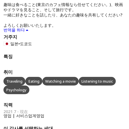
趣味は食べること(東京のカフェ情報なら任せてください。)、映画
やドラマを見ること、そして旅行です。
一緒に好きなことを話したり、あなたの趣味を共有してください?
よろしくお願いいたします。
번역을 하다
거주지
일본
•
도쿄도
특징
취미
Traveling
Eating
Watching a movie
Listening to music
Psychology
직력
2021 7 - 現在
영업 | 서비스업계영업
이 강사를 선택하는 세대