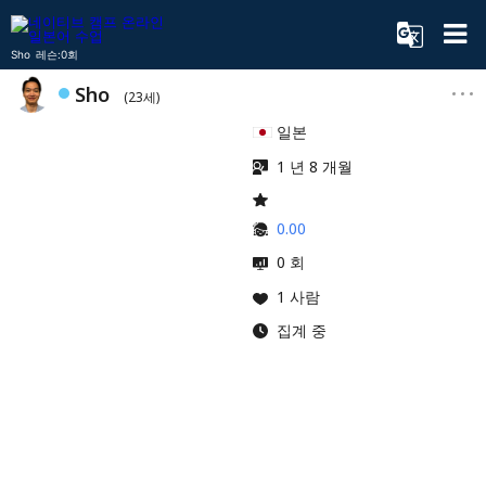
Sho 레슨:0회
Sho
(23세)
일본
1 년 8 개월
0.00
0 회
1 사람
집계 중