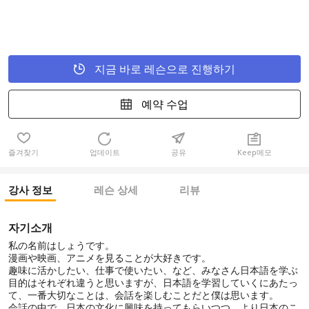
지금 바로 레슨으로 진행하기
예약 수업
즐겨찾기
업데이트
공유
Keep메모
강사 정보
레슨 상세
리뷰
자기소개
私の名前はしょうです。
漫画や映画、アニメを見ることが大好きです。
趣味に活かしたい、仕事で使いたい、など、みなさん日本語を学ぶ
目的はそれぞれ違うと思いますが、日本語を学習していくにあたっ
て、一番大切なことは、会話を楽しむことだと僕は思います。
会話の中で、日本の文化に興味を持ってもらいつつ、より日本のこ