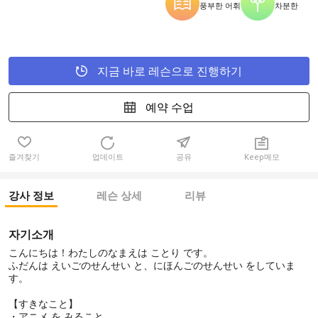
풍부한 어휘
차분한
지금 바로 레슨으로 진행하기
예약 수업
즐겨찾기
업데이트
공유
Keep메모
강사 정보
레슨 상세
리뷰
자기소개
こんにちは！わたしのなまえは ことり です。
ふだんは えいごのせんせい と、にほんごのせんせい をしていま
す。
【すきなこと】
・アニメ を みること