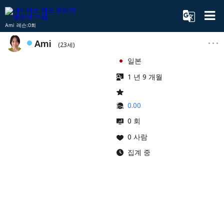
Ami 레슨:0회
Ami
(23세)
일본
1 년 9 개월
0.00
0 회
0 사람
집계 중