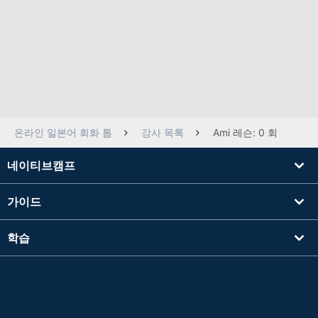
온라인 일본어 회화 톱
강사 목록
Ami 레슨: 0 회
네이티브캠프
가이드
학습
강사를 찾기
기타