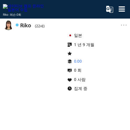
Riko 레슨:0회
Riko
(22세)
일본
1 년 9 개월
0.00
0 회
0 사람
집계 중