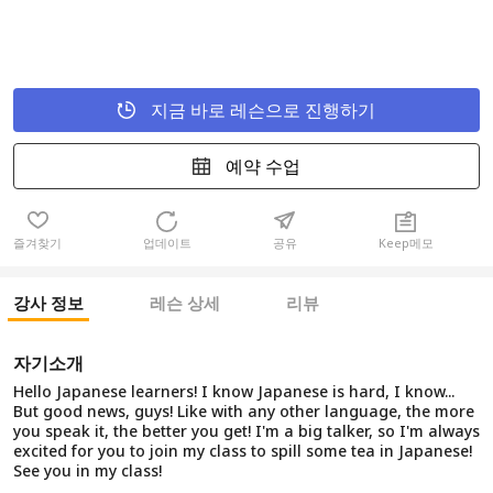
지금 바로 레슨으로 진행하기
예약 수업
즐겨찾기
업데이트
공유
Keep메모
강사 정보
레슨 상세
리뷰
자기소개
Hello Japanese learners! I know Japanese is hard, I know...
But good news, guys! Like with any other language, the more
you speak it, the better you get! I'm a big talker, so I'm always
excited for you to join my class to spill some tea in Japanese!
See you in my class!