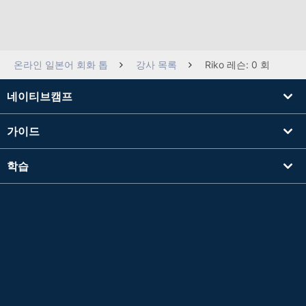
온라인 일본어 회화 톱
강사 목록
Riko 레슨: 0 회
네이티브캠프
가이드
학습
강사를 찾기
기타
회사 정보