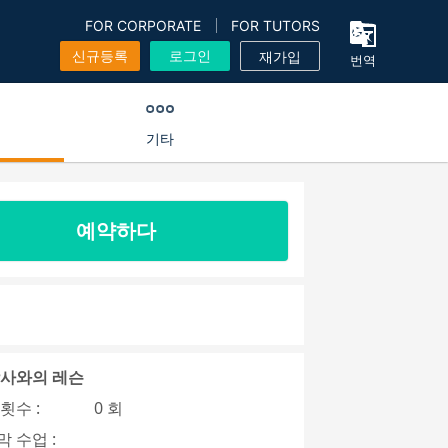
FOR CORPORATE
FOR TUTORS
신규등록
로그인
재가입
번역
기타
예약하다
강사와의 레슨
횟수 :
0 회
 수업 :