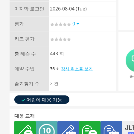
마지막 로그인
2026-08-04 (Tue)
평가
0
키즈 평가
총 레슨 수
443 회
예약 수업
36
강사 취소율 보기
회
좋
즐겨찾기 수
2 건
어린이 대응 가능
대응 교재