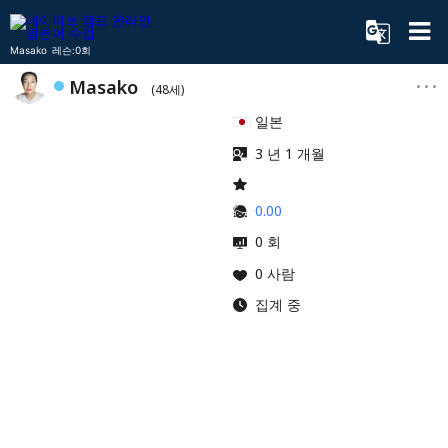
Masako 레슨:0회
Masako
(48세)
일본
3 년 1 개월
0.00
0 회
0 사람
집계 중