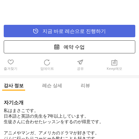
지금 바로 레슨으로 진행하기
예약 수업
즐겨찾기
업데이트
공유
Keep메모
강사 정보
레슨 상세
리뷰
자기소개
私はまさこです。
日本語と英語の先生を7年以上しています。
生徒さんに合わせたレッスンをするのが得意です。
アニメやマンガ、アメリカのドラマが好きです。
ジムに行ったりコーヒーを飲むことも好きです。