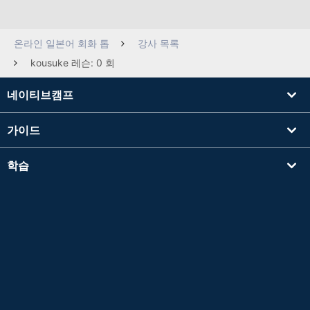
온라인 일본어 회화 톱
강사 목록
kousuke 레슨: 0 회
네이티브캠프
가이드
학습
강사를 찾기
기타
회사 정보