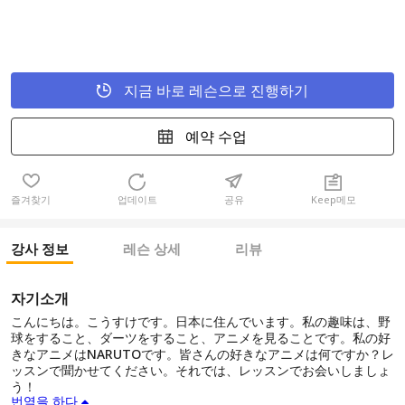
지금 바로 레슨으로 진행하기
예약 수업
즐겨찾기
업데이트
공유
Keep메모
강사 정보
레슨 상세
리뷰
자기소개
こんにちは。こうすけです。日本に住んでいます。私の趣味は、野
球をすること、ダーツをすること、アニメを見ることです。私の好
きなアニメはNARUTOです。皆さんの好きなアニメは何ですか？レ
ッスンで聞かせてください。それでは、レッスンでお会いしましょ
う！
번역을 하다