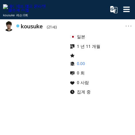
kousuke 레슨:0회
kousuke
(21세)
일본
1 년 11 개월
0.00
0 회
0 사람
집계 중