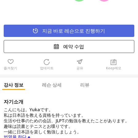
지금 바로 레슨으로 진행하기
예약 수업
즐겨찾기
업데이트
공유
Keep메모
강사 정보
레슨 상세
리뷰
자기소개
こんにちは。Yukaです。
私は日本語を教える資格を持っています。
生活や仕事のための会話、JLPTの勉強を教えたことがあります。
趣味は読書とテニスとお喋りです。
一緒に日本語を楽しく勉強しましょう。
번역을 하다