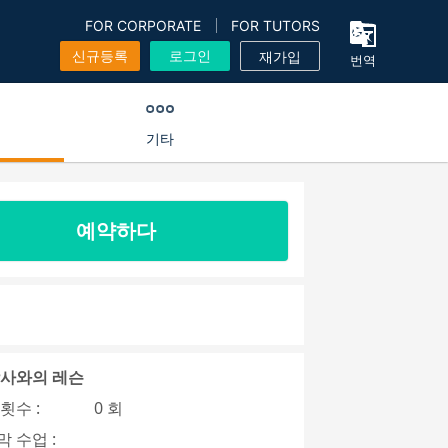
FOR CORPORATE
FOR TUTORS
신규등록
로그인
재가입
번역
기타
예약하다
강사와의 레슨
횟수 :
0 회
 수업 :