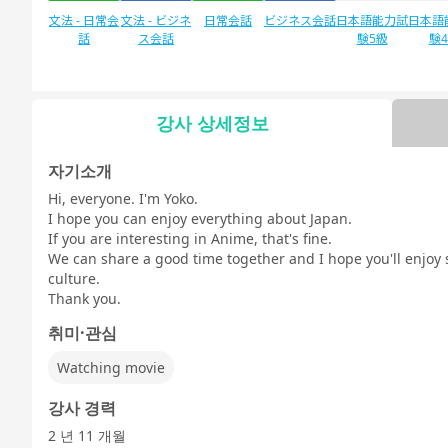
文法 - 日常会
文法 - ビジネ
日常会話
ビジネス会話
日本語能力試
日本語
話
ス会話
験5級
験
강사 상세정보
자유 대화
デイリートピ
ック
자기소개
Hi, everyone. I'm Yoko.
I hope you can enjoy everything about Japan.
If you are interesting in Anime, that's fine.
We can share a good time together and I hope you'll enjo
culture.
Thank you.
취미·관심
Watching movie
강사 경력
2 년 11 개월