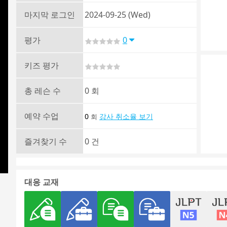
마지막 로그인
2024-09-25 (Wed)
평가
0
키즈 평가
총 레슨 수
0 회
예약 수업
0
강사 취소율 보기
회
즐겨찾기 수
0 건
대응 교재