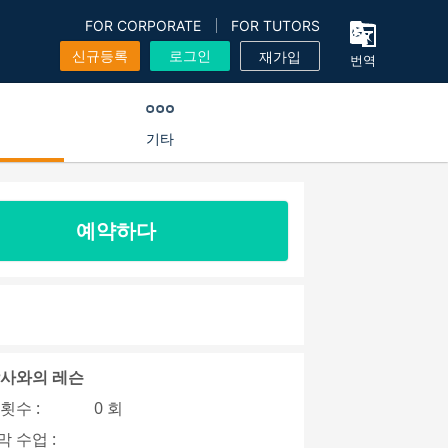
FOR CORPORATE
FOR TUTORS
신규등록
로그인
재가입
번역
기타
예약하다
강사와의 레슨
횟수 :
0 회
 수업 :