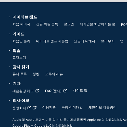
네이티브 캠프
처음 페이지
신규 회원 등록
로그인
재가입을 희망하시는 분
FO
가이드
처음인 분께
네이티브 캠프 사용법
요금에 대해서
브라우저
앱
학습
교재보기
강사 찾기
튜터 목록
랭킹
모두의 리뷰
기타
사이트 맵
레슨환경 체크
FAQ (문의)
회사 정보
이용약관
특정 상거래법
개인정보 취급방침
운영회사
Apple 및 Apple 로고는 미국 및 기타 국가에서 등록된 Apple Inc.의 상표입니다. App
Google Play는 Google LLC의 상표입니다.