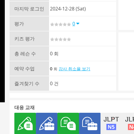
마지막 로그인
2024-12-28 (Sat)
평가
0
키즈 평가
총 레슨 수
0 회
예약 수업
0
강사 취소율 보기
회
즐겨찾기 수
0 건
대응 교재