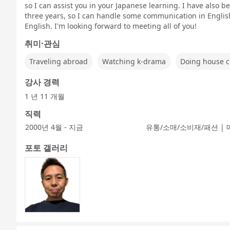
so I can assist you in your Japanese learning. I have also b
three years, so I can handle some communication in English.
English. I'm looking forward to meeting all of you!
취미·관심
Traveling abroad
Watching k-drama
Doing house c
강사 경력
1 년 11 개월
직력
2000년 4월 - 지금
유통/소매/소비재/패션 |
포토 갤러리