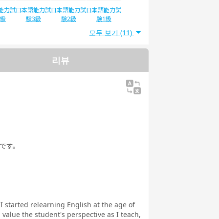
能力試
日本語能力試
日本語能力試
日本語能力試
4級
験3級
験2級
験1級
모두 보기 (11)
리뷰
です。
 I started relearning English at the age of
 value the student's perspective as I teach,