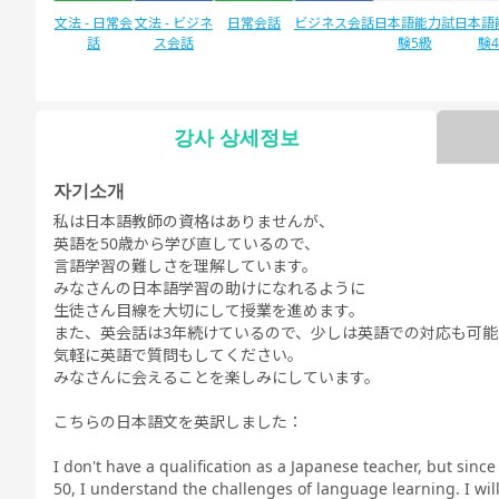
文法 - 日常会
文法 - ビジネ
日常会話
ビジネス会話
日本語能力試
日本語
話
ス会話
験5級
験
강사 상세정보
자유 대화
デイリートピ
ック
자기소개
私は日本語教師の資格はありませんが、
英語を50歳から学び直しているので、
言語学習の難しさを理解しています。
みなさんの日本語学習の助けになれるように
生徒さん目線を大切にして授業を進めます。
また、英会話は3年続けているので、少しは英語での対応も可能
気軽に英語で質問もしてください。
みなさんに会えることを楽しみにしています。
こちらの日本語文を英訳しました：
I don't have a qualification as a Japanese teacher, but since
50, I understand the challenges of language learning. I will