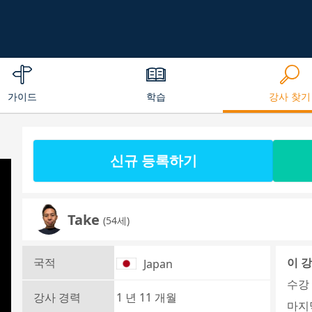
가이드
학습
강사 찾기
신규 등록하기
Take
(54세)
국적
이 
Japan
수강 
강사 경력
1 년 11 개월
마지막