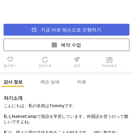
지금 바로 레슨으로 진행하기
예약 수업
즐겨찾기
업데이트
공유
Keep메모
강사 정보
레슨 상세
리뷰
자기소개
こんにちは、私の名前はTommyです。
私もNativeCampで英語を学習しています。外国語を習うのって難
しいですよね。
私は、様々な国の文化を知ることが好きです。（特に食文化）