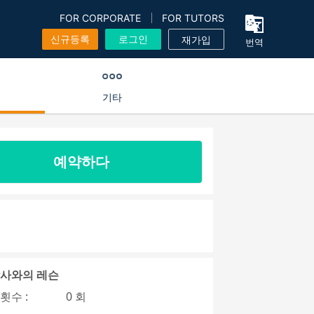
FOR CORPORATE
FOR TUTORS
신규등록
로그인
재가입
번역
기타
예약하다
강사와의 레슨
횟수 :
0 회