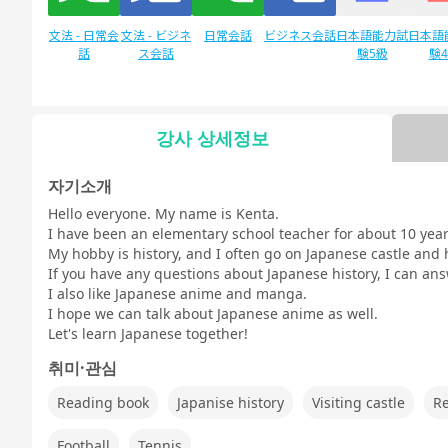
文法 - 日常会
文法 - ビジネ
日常会話
ビジネス会話
日本語能力試
日本語
話
ス会話
験5級
験
강사 상세정보
자유 대화
デイリートピ
ック
자기소개
Hello everyone. My name is Kenta.
I have been an elementary school teacher for about 10 year
My hobby is history, and I often go on Japanese castle and h
If you have any questions about Japanese history, I can an
I also like Japanese anime and manga.
I hope we can talk about Japanese anime as well.
Let's learn Japanese together!
취미·관심
Reading book
Japanise history
Visiting castle
R
Football
Tennis