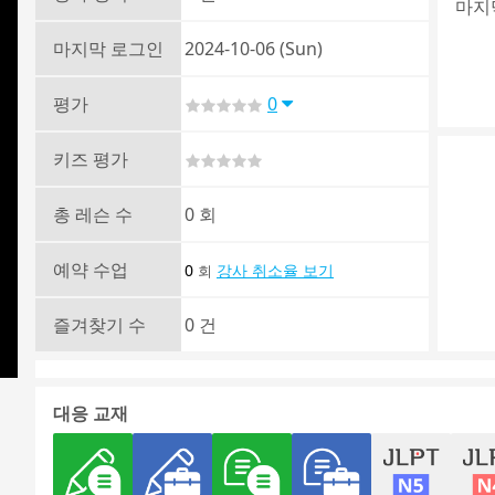
마지막
마지막 로그인
2024-10-06 (Sun)
평가
0
키즈 평가
총 레슨 수
0 회
예약 수업
0
강사 취소율 보기
회
즐겨찾기 수
0 건
대응 교재