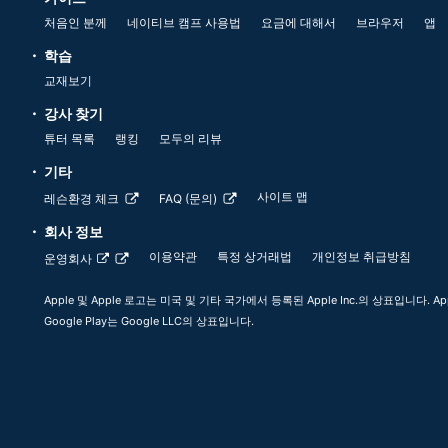
처음인 분께
네이티브 캠프 사용법
요금에 대해서
브라우저
앱
학습
교재보기
강사 찾기
튜터 목록
랭킹
모두의 리뷰
기타
사이트 맵
레슨환경 체크
FAQ (문의)
회사 정보
이용약관
특정 상거래법
개인정보 취급방침
운영회사
Apple 및 Apple 로고는 미국 및 기타 국가에서 등록된 Apple Inc.의 상표입니다. App
Google Play는 Google LLC의 상표입니다.