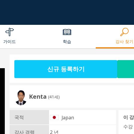
가이드
학습
강사 찾기
신규 등록하기
Kenta
(41세)
국적
이 
Japan
수강 
강사 경력
2 년