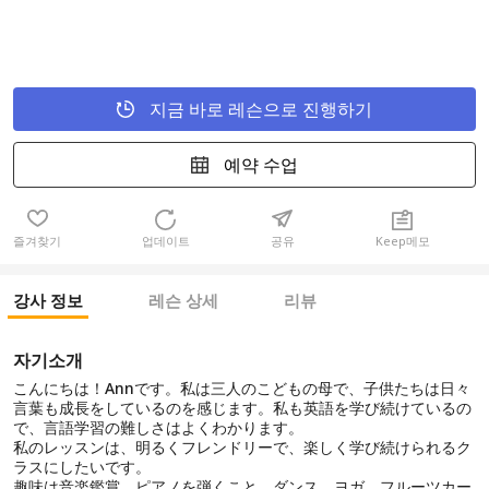
지금 바로 레슨으로 진행하기
예약 수업
즐겨찾기
업데이트
공유
Keep메모
강사 정보
레슨 상세
리뷰
자기소개
こんにちは！Annです。私は三人のこどもの母で、子供たちは日々
言葉も成長をしているのを感じます。私も英語を学び続けているの
で、言語学習の難しさはよくわかります。
私のレッスンは、明るくフレンドリーで、楽しく学び続けられるク
ラスにしたいです。
趣味は音楽鑑賞、ピアノを弾くこと、ダンス、ヨガ、フルーツカー