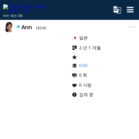
Ann 레슨:0회
Ann
(42세)
일본
2 년 1 개월
0.00
0 회
0 사람
집계 중