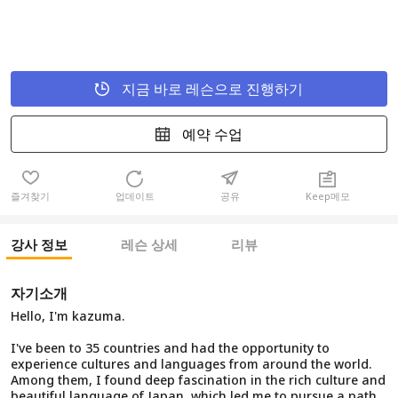
지금 바로 레슨으로 진행하기
예약 수업
즐겨찾기
업데이트
공유
Keep메모
강사 정보
레슨 상세
리뷰
자기소개
Hello, I'm kazuma.
I've been to 35 countries and had the opportunity to
experience cultures and languages from around the world.
Among them, I found deep fascination in the rich culture and
beautiful language of Japan, which led me to pursue a path