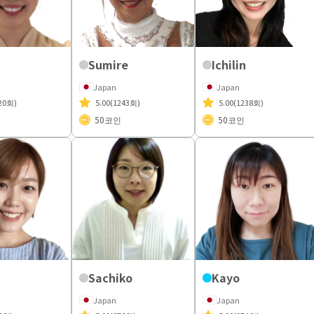
Sumire
Ichilin
Japan
Japan
20회)
5.00
(1243회)
5.00
(1238회)
50
코인
50
코인
Sachiko
Kayo
Japan
Japan