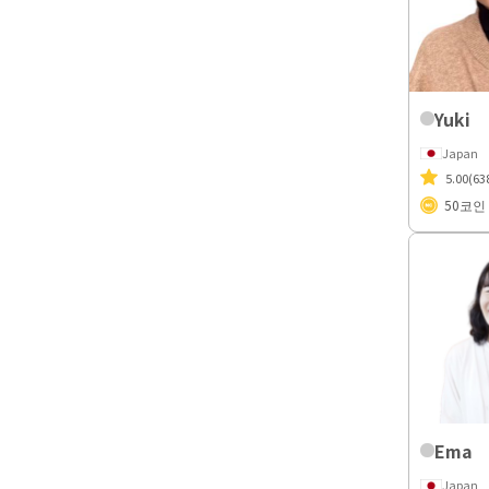
Yuki
Japan
5.00
(63
50
코인
Ema
Japan