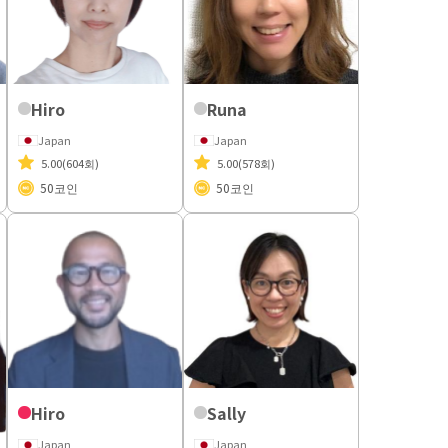
Hiro
Runa
Japan
Japan
5.00
(604회)
5.00
(578회)
50
코인
50
코인
Hiro
Sally
Japan
Japan