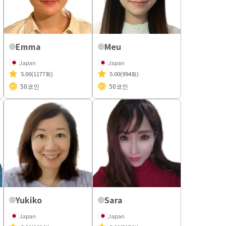
Emma
Meu
Japan
Japan
5.00
(1177회)
5.00
(994회)
50
코인
50
코인
Yukiko
Sara
Japan
Japan