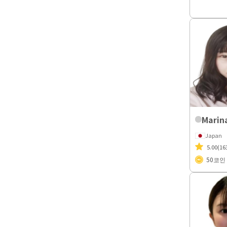
Marin
Japan
5.00
(16
50
코인