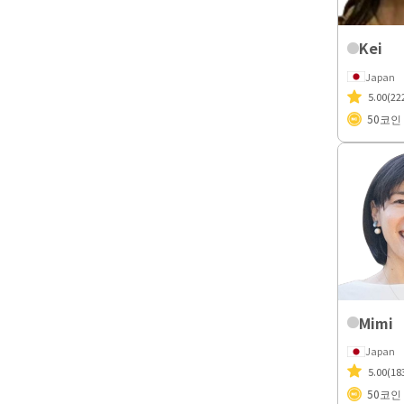
Kei
Japan
5.00
(22
50
코인
Mimi
Japan
5.00
(18
50
코인