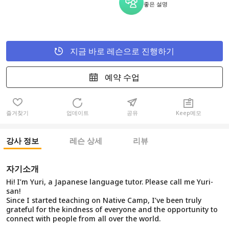
좋은 설명
지금 바로 레슨으로 진행하기
예약 수업
즐겨찾기
업데이트
공유
Keep메모
강사 정보
레슨 상세
리뷰
자기소개
Hi! I’m Yuri, a Japanese language tutor. Please call me Yuri-
san!
Since I started teaching on Native Camp, I’ve been truly
grateful for the kindness of everyone and the opportunity to
connect with people from all over the world.