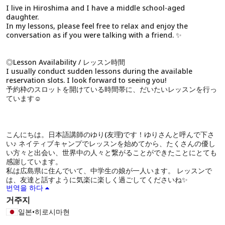
I live in Hiroshima and I have a middle school-aged
daughter.
In my lessons, please feel free to relax and enjoy the
conversation as if you were talking with a friend. ✨
◎Lesson Availability / レッスン時間
I usually conduct sudden lessons during the available
reservation slots. I look forward to seeing you!
予約枠のスロットを開けている時間帯に、だいたいレッスンを行っ
ています☺
こんにちは。日本語講師のゆり(友理)です！ゆりさんと呼んで下さ
い♪ ネイティブキャンプでレッスンを始めてから、たくさんの優し
い方々と出会い、世界中の人々と繋がることができたことにとても
感謝しています。
私は広島県に住んでいて、中学生の娘が一人います。 レッスンで
は、友達と話すように気楽に楽しく過ごしてくださいね✨
번역을 하다
거주지
일본
•
히로시마현