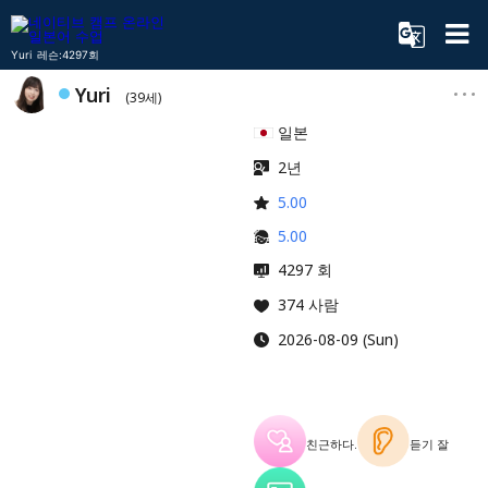
Yuri 레슨:4297회
Yuri
(39세)
일본
2년
5.00
5.00
4297 회
374 사람
2026-08-09 (Sun)
친근하다.
듣기 잘