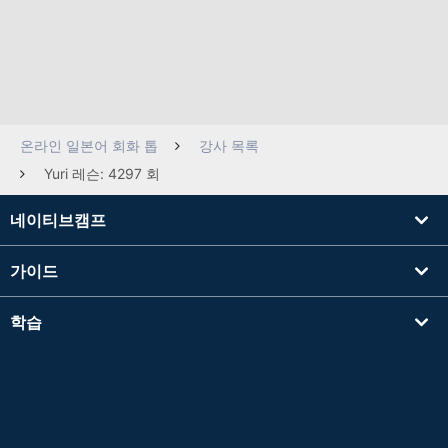
온라인 일본어 회화 톱
강사 목록
Yuri 레슨: 4297 회
네이티브캠프
가이드
학습
강사를 찾기
기타