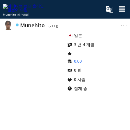
Munehito 레슨:0회
Munehito
(21세)
일본
3 년 4 개월
0.00
0 회
0 사람
집계 중