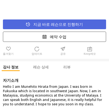
지금 바로 레슨으로 진행하기
예약 수업
즐겨찾기
업데이트
공유
Keep메모
강사 정보
레슨 상세
리뷰
자기소개
Hello I am Munehito Hirata from Japan. I was born in
Fukuoka which is located in southwest Japan. Now, I am in
Malaysia, studying economics at the University of Malaya. I
can speak both English and Japanese, it is really helpful for
you to understand. I hope to see you soon in my class.