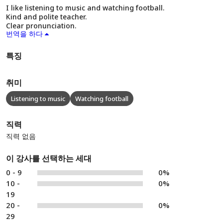
I like listening to music and watching football.
Kind and polite teacher.
Clear pronunciation.
번역을 하다
특징
취미
Listening to music
Watching football
직력
직력 없음
이 강사를 선택하는 세대
0 - 9
0%
10 -
0%
19
20 -
0%
29