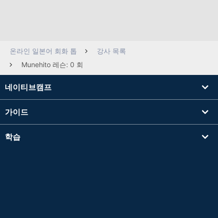
온라인 일본어 회화 톱
강사 목록
Munehito 레슨: 0 회
네이티브캠프
가이드
학습
강사를 찾기
기타
회사 정보