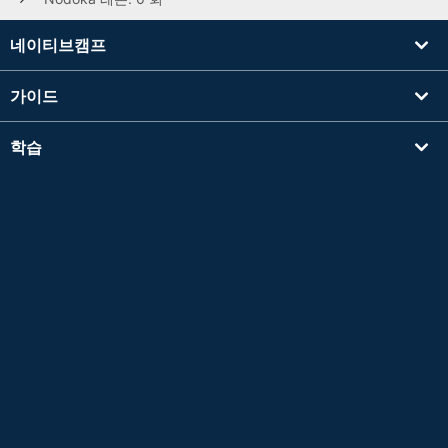
네이티브캠프
가이드
학습
강사를 찾기
기타
회사 정보
Apple 및 Apple 로고는 미국 및 기타 국가에서 등록된 Apple Inc.의 상표입니다. App Store
는 Apple Inc.의 서비스 마크입니다.