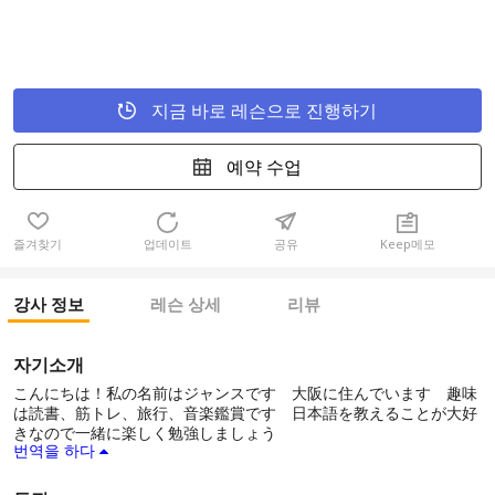
지금 바로 레슨으로 진행하기
예약 수업
즐겨찾기
업데이트
공유
Keep메모
강사 정보
레슨 상세
리뷰
자기소개
こんにちは！私の名前はジャンスです 大阪に住んでいます 趣味
は読書、筋トレ、旅行、音楽鑑賞です 日本語を教えることが大好
きなので一緒に楽しく勉強しましょう
번역을 하다