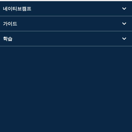
네이티브캠프
가이드
학습
강사를 찾기
기타
회사 정보
Apple 및 Apple 로고는 미국 및 기타 국가에서 등록된 Apple Inc.의 상표입니다. App Store
는 Apple Inc.의 서비스 마크입니다.
Google Play는 Google LLC의 상표입니다.