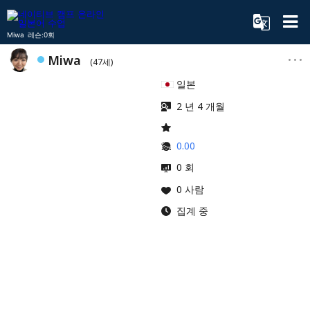
Miwa 레슨:0회
Miwa
(47세)
일본
2 년 4 개월
0.00
0 회
0 사람
집계 중