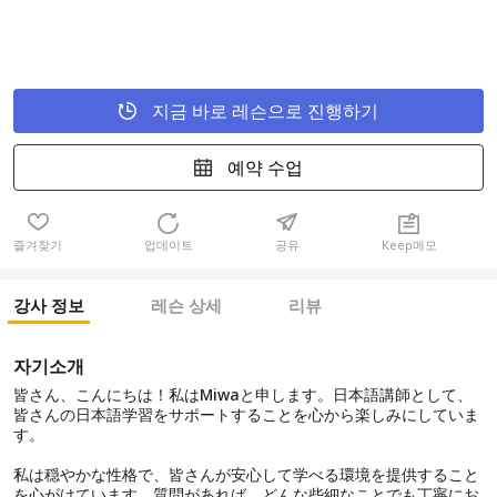
지금 바로 레슨으로 진행하기
예약 수업
즐겨찾기
업데이트
공유
Keep메모
강사 정보
레슨 상세
리뷰
자기소개
皆さん、こんにちは！私はMiwaと申します。日本語講師として、
皆さんの日本語学習をサポートすることを心から楽しみにしていま
す。
私は穏やかな性格で、皆さんが安心して学べる環境を提供すること
を心がけています。質問があれば、どんな些細なことでも丁寧にお