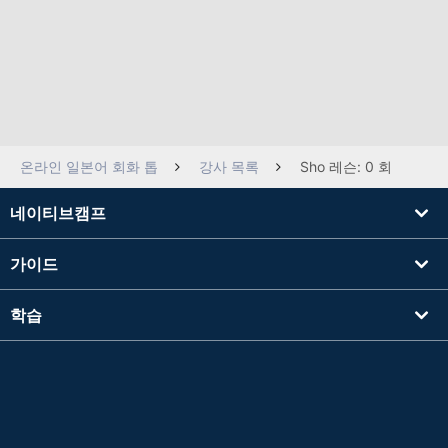
온라인 일본어 회화 톱
강사 목록
Sho 레슨: 0 회
네이티브캠프
가이드
학습
강사를 찾기
기타