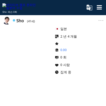
Sho 레슨:0회
Sho
(41세)
일본
2 년 4 개월
0.00
0 회
0 사람
집계 중