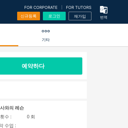
FOR CORPORATE
FOR TUTORS
신규등록
로그인
재가입
번역
기타
예약하다
강사와의 레슨
횟수 :
0 회
 수업 :