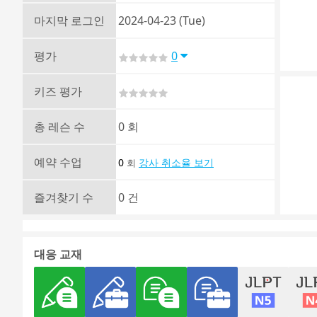
마지막 로그인
2024-04-23 (Tue)
평가
0
키즈 평가
총 레슨 수
0 회
예약 수업
0
강사 취소율 보기
회
즐겨찾기 수
0 건
대응 교재