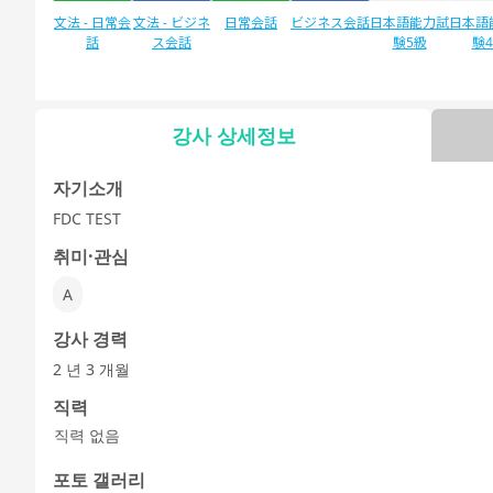
文法 - 日常会
文法 - ビジネ
日常会話
ビジネス会話
日本語能力試
日本語
話
ス会話
験5級
験
강사 상세정보
자유 대화
デイリートピ
ック
자기소개
FDC TEST
취미·관심
A
강사 경력
2 년 3 개월
직력
직력 없음
포토 갤러리