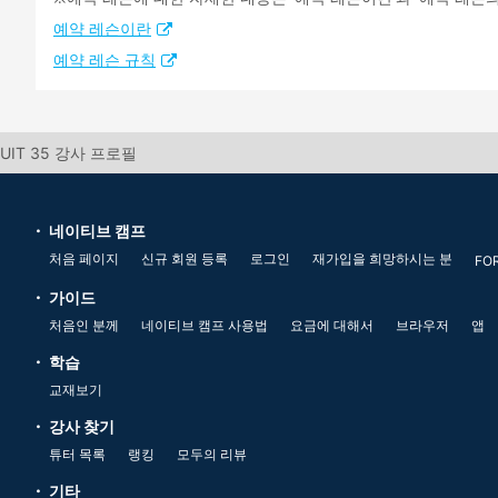
예약 레슨이란
예약 레슨 규칙
RUIT 35 강사 프로필
네이티브 캠프
처음 페이지
신규 회원 등록
로그인
재가입을 희망하시는 분
FO
가이드
처음인 분께
네이티브 캠프 사용법
요금에 대해서
브라우저
앱
학습
교재보기
강사 찾기
튜터 목록
랭킹
모두의 리뷰
기타