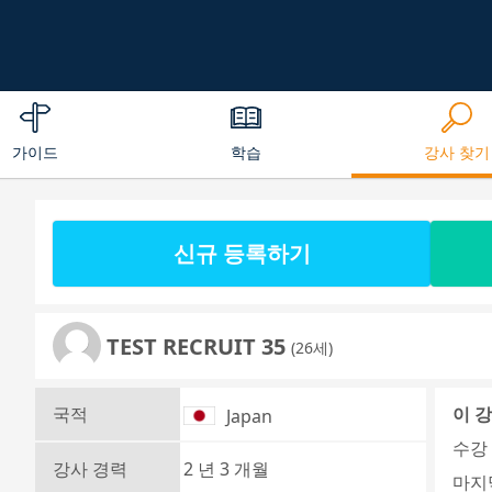
가이드
학습
강사 찾기
신규 등록하기
TEST RECRUIT 35
(26세)
국적
이 
Japan
수강 
강사 경력
2 년 3 개월
마지막