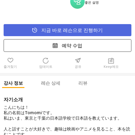
좋은 설명
지금 바로 레슨으로 진행하기
예약 수업
즐겨찾기
업데이트
공유
Keep메모
강사 정보
레슨 상세
리뷰
자기소개
こんにちは！
私の名前はTomomiです。
私はいま、東京と千葉の日本語学校で日本語を教えています。
人と話すことが大好きで、趣味は映画やアニメを見ること、本を読
むことです。