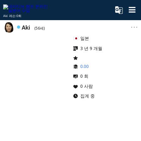
Aki 레슨:0회
Aki
(56세)
일본
3 년 9 개월
0.00
0 회
0 사람
집계 중