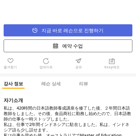
지금 바로 레슨으로 진행하기
예약 수업
즐겨찾기
업데이트
공유
Keep메모
강사 정보
레슨 상세
리뷰
자기소개
私は、420時間の日本語教師養成講座を修了した後、２年間日本語
教師をしました。その後、食品商社に勤務し始めたので、日本語教
師の仕事を一時ストップしました。
私は、仕事で2年間インドネシアに駐在しました。私は、インドネ
シア語も少し話せます。
私は仕事を辞めた後、オーストラリアでMaster of Education