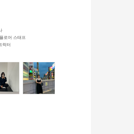
사
/플로어 스태프
스트럭터