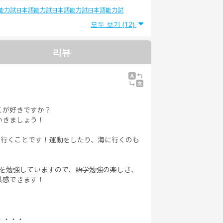
能力試
日本語能力試
日本語能力試
日本語能力試
5級
験4級
験3級
験2級
모두 보기 (12)
리뷰
こが好きですか？
いきましょう！
に行くことです！運動をしたり、海に行くのも
語を勉強していますので、語学勉強の楽しさ、
共感できます！
・・・・