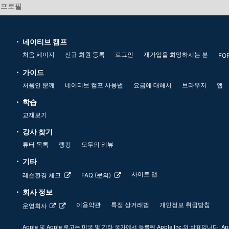
사 프로필
네이티브 캠프
처음 페이지
신규 회원 등록
로그인
재가입을 희망하시는 분
FO
가이드
처음인 분께
네이티브 캠프 사용법
요금에 대해서
브라우저
앱
학습
교재보기
강사 찾기
튜터 목록
랭킹
모두의 리뷰
기타
사이트 맵
레슨환경 체크
FAQ (문의)
회사 정보
이용약관
특정 상거래법
개인정보 취급방침
운영회사
Apple 및 Apple 로고는 미국 및 기타 국가에서 등록된 Apple Inc.의 상표입니다. App