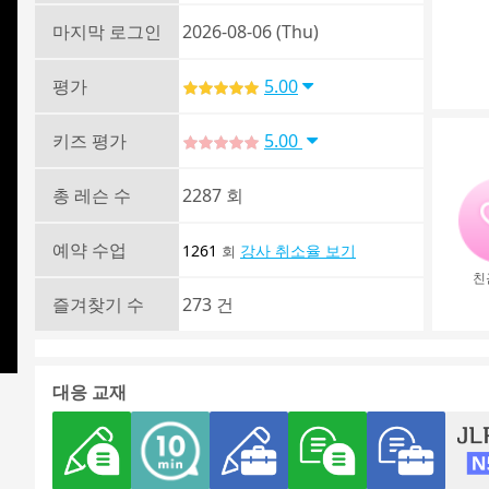
마지막 로그인
2026-08-06 (Thu)
평가
5.00
키즈 평가
5.00
총 레슨 수
2287 회
예약 수업
1261
강사 취소율 보기
회
친
즐겨찾기 수
273 건
대응 교재