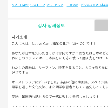
文法 - 日常会
10分トーク
文法 - ビジネ
日常会話
ビジネス会話
日本語
話
ス会話
験
강사 상세정보
자유 대화
日本語能力試
デイリートピ
자기소개
験1級
ック
こんにちは！Native Camp講師の礼乃（あやの）です！
あなたが日本を知ったきっかけは何ですか？あなたは日本のど
わたしのクラスでは、日本語をたくさん使って話す力をつけて
わたしの趣味は、サーフィン、映画を見ること、カフェ巡り☕️
好きです☺️
オーストラリアに2年いました。英語の他に韓国語、スペイン
語学を通した文化交流、また語学学習者としての苦労もとても
英語、韓国語も話せるので一緒に楽しく勉強しましょう！
・・・・・・・・・・・・・・・・・・・・・・・・・・・・