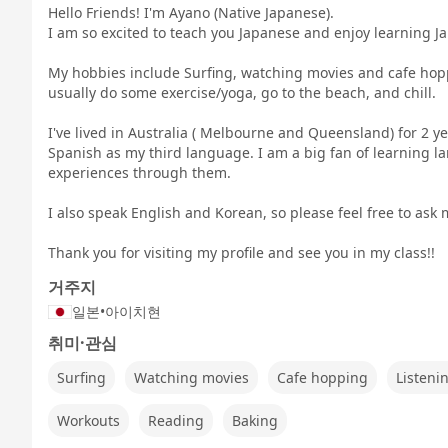
Hello Friends! I'm Ayano (Native Japanese).
I am so excited to teach you Japanese and enjoy learning J
My hobbies include Surfing, watching movies and cafe hoppin
usually do some exercise/yoga, go to the beach, and chill.
I've lived in Australia ( Melbourne and Queensland) for 2 y
Spanish as my third language. I am a big fan of learning 
experiences through them.
I also speak English and Korean, so please feel free to ask
Thank you for visiting my profile and see you in my class!!
거주지
일본
•
아이치현
취미·관심
Surfing
Watching movies
Cafe hopping
Listeni
Workouts
Reading
Baking