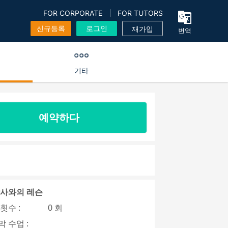
FOR CORPORATE
FOR TUTORS
신규등록
로그인
재가입
번역
기타
예약하다
강사와의 레슨
횟수 :
0 회
 수업 :