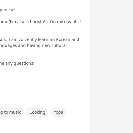
apanese!
g(I'm also a barista! ). On my day off, I
ears. I am currently learning Korean and
languages and having new cultural
 me any questions!
ng to music
Cooking
Yoga