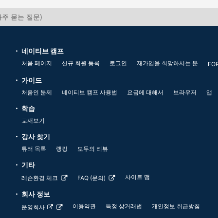
자주 묻는 질문)
네이티브 캠프
처음 페이지
신규 회원 등록
로그인
재가입을 희망하시는 분
FO
가이드
처음인 분께
네이티브 캠프 사용법
요금에 대해서
브라우저
앱
학습
교재보기
강사 찾기
튜터 목록
랭킹
모두의 리뷰
기타
사이트 맵
레슨환경 체크
FAQ (문의)
회사 정보
이용약관
특정 상거래법
개인정보 취급방침
운영회사