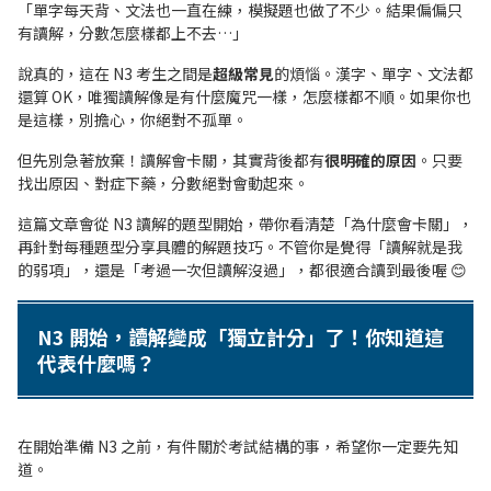
「單字每天背、文法也一直在練，模擬題也做了不少。結果偏偏只
有讀解，分數怎麼樣都上不去…」
說真的，這在 N3 考生之間是
超級常見
的煩惱。漢字、單字、文法都
還算 OK，唯獨讀解像是有什麼魔咒一樣，怎麼樣都不順。如果你也
是這樣，別擔心，你絕對不孤單。
但先別急著放棄！讀解會卡關，其實背後都有
很明確的原因
。只要
找出原因、對症下藥，分數絕對會動起來。
這篇文章會從 N3 讀解的題型開始，帶你看清楚「為什麼會卡關」，
再針對每種題型分享具體的解題技巧。不管你是覺得「讀解就是我
的弱項」，還是「考過一次但讀解沒過」，都很適合讀到最後喔 😊
N3 開始，讀解變成「獨立計分」了！你知道這
代表什麼嗎？
在開始準備 N3 之前，有件關於考試結構的事，希望你一定要先知
道。