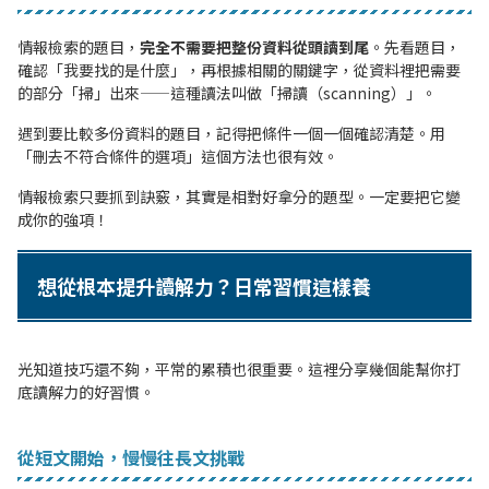
情報檢索的題目，
完全不需要把整份資料從頭讀到尾
。先看題目，
確認「我要找的是什麼」，再根據相關的關鍵字，從資料裡把需要
的部分「掃」出來——這種讀法叫做「掃讀（scanning）」。
遇到要比較多份資料的題目，記得把條件一個一個確認清楚。用
「刪去不符合條件的選項」這個方法也很有效。
情報檢索只要抓到訣竅，其實是相對好拿分的題型。一定要把它變
成你的強項！
想從根本提升讀解力？日常習慣這樣養
光知道技巧還不夠，平常的累積也很重要。這裡分享幾個能幫你打
底讀解力的好習慣。
從短文開始，慢慢往長文挑戰