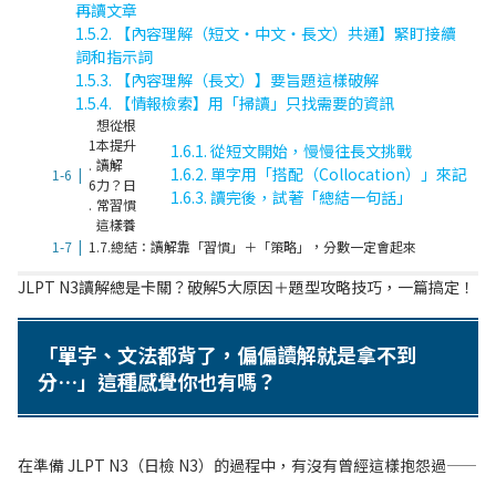
再讀文章
1.5.2.
【內容理解（短文・中文・長文）共通】緊盯接續
詞和指示詞
1.5.3.
【內容理解（長文）】要旨題這樣破解
1.5.4.
【情報檢索】用「掃讀」只找需要的資訊
想從根
1
本提升
1.6.1.
從短文開始，慢慢往長文挑戰
.
讀解
1.6.2.
單字用「搭配（Collocation）」來記
6
力？日
1.6.3.
讀完後，試著「總結一句話」
.
常習慣
這樣養
1.7.
總結：讀解靠「習慣」＋「策略」，分數一定會起來
JLPT N3讀解總是卡關？破解5大原因＋題型攻略技巧，一篇搞定！
「單字、文法都背了，偏偏讀解就是拿不到
分…」這種感覺你也有嗎？
在準備 JLPT N3（日檢 N3）的過程中，有沒有曾經這樣抱怨過——