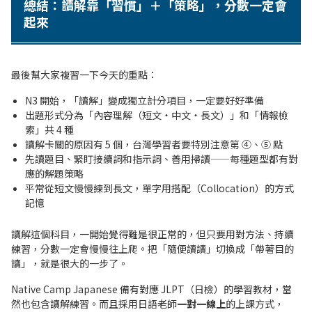
總結：讀解靠「習慣」＋「策略」，分數一定會
起來
最後幫大家複習一下今天的重點：
N3 開始，「讀解」變成獨立計分項目，一定要好好準備
出題形式分為「內容理解（短文・中文・長文）」和「情報檢
索」共 4 種
讀解卡關的原因有 5 個，台灣學習者要特別注意第 ④、⑤ 點
先讀題目、緊盯接續詞和指示詞、善用掃讀——每種題型都有對
應的解題策略
平常從短文慢慢練到長文，單字用搭配（Collocation）的方式
記憶
讀解這個科目，一開始覺得難是很正常的，但只要用對方法、持續
練習，分數一定會慢慢往上爬。把「隨便讀讀」切換成「帶著目的
讀」，就是很大的一步了。
Native Camp Japanese 備有對應 JLPT（日檢）的學習教材，當
然也包含讀解練習。而且採用日語老師
一對一線上
的上課方式，