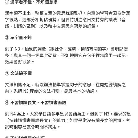
① 漢字看不懂、不知道意思
漢字讀不出來，整篇文章的意思就很難抓。台灣的學習者因為對漢
字很熟，這部分相對佔優勢，但要特別注意日文特有的讀法（音
讀、訓讀的區別）以及和中文意思有落差的詞彙。
② 單字量不夠
到了 N3，抽象的詞彙（跟社會、經濟、情緒有關的字）會明顯變
多。與其一個一個單字硬背，不如連同它在句子裡怎麼用一起記，
效果會好很多。
③ 文法搞不懂
文法知識不足，就沒辦法精準掌握句子的意思。在開始練讀解之
前，先把 N3 程度的文法打穩，是最基本的功課。
④ 不習慣讀長文、不習慣書面語
到 N4 為止，大家學日語多半是以會話為主。但到了 N3，要求的是
「快速讀懂書面語長文」的能力。如果平常沒有讀長文的習慣，考
試時很容易就會時間不夠用。
⑤ 不知道解題的技巧