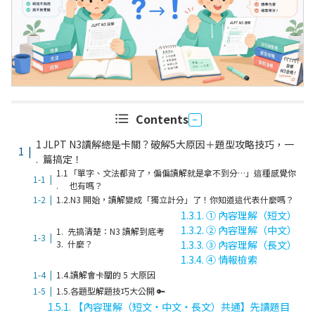
Contents
1
JLPT N3讀解總是卡關？破解5大原因＋題型攻略技巧，一
.
篇搞定！
1.1
「單字、文法都背了，偏偏讀解就是拿不到分…」這種感覺你
.
也有嗎？
1.2.
N3 開始，讀解變成「獨立計分」了！你知道這代表什麼嗎？
1.3.1.
① 內容理解（短文）
1.3.2.
② 內容理解（中文）
1.
先搞清楚：N3 讀解到底考
3.
什麼？
1.3.3.
③ 內容理解（長文）
1.3.4.
④ 情報檢索
1.4.
讀解會卡關的 5 大原因
1.5.
各題型解題技巧大公開 🔑
1.5.1.
【內容理解（短文・中文・長文）共通】先讀題目