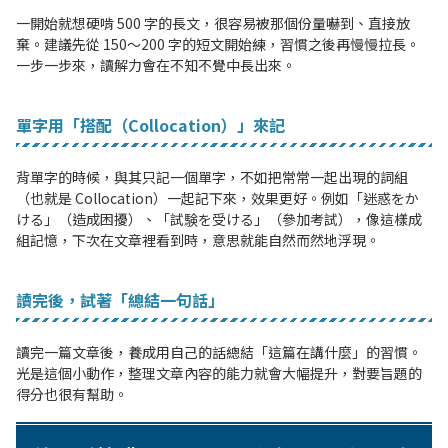
一開始就想硬啃 500 字的長文，很容易被那個份量嚇到、直接放
棄。建議先從 150〜200 字的短文開始練，習慣之後再慢慢拉長。
一步一步來，讀解力會在不知不覺中長出來。
單字用「搭配（Collocation）」來記
背單字的時候，與其只記一個單字，不如把常常一起出現的詞組
（也就是 Collocation）一起記下來，效果更好。例如「迷惑をか
ける」（造成困擾）、「試験を受ける」（參加考試），像這樣成
組記憶，下次在文章裡看到時，意思就能自然而然地浮現。
讀完後，試著「總結一句話」
讀完一篇文章後，養成用自己的話總結「這篇在講什麼」的習慣。
光是這個小動作，整理文章內容的能力就會大幅提升，對要旨題的
得分也很有幫助。