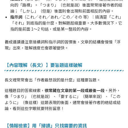
向的「路標」。「つまり」（也就是說）後面常常接著作者的結
論；「しかし」（但是）後面則會出現和前面相反的內容。
指示詞
（これ／それ／あれ／この／その 等）：搞清楚「これ」
「それ」到底指的是什麼，對解題超級重要。大多數情況下，它
指的是前面 1〜2 句話，或是某一整段的內容。
養成邊讀邊注意接續詞和指示詞的習慣後，文章的結構會慢慢「浮
現」出來，理解速度也會跟著變快。
【內容理解（長文）】要旨題這樣破解
長文裡常常會出「作者最想說的是什麼」這種要旨題。
這種題目的答案線索，
很常藏在文章的第一段或最後一段
。另外，
像「つまり」（也就是說）、「要するに」（簡單來說）、「この
ように」（像這樣）這類表現的後面，通常會接著作者的總結或結
論，看到這些字眼就要特別留意！
【情報檢索】用「掃讀」只找需要的資訊