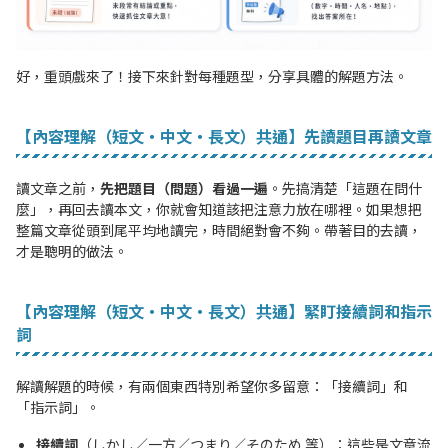
好，重頭戲來了！接下來針對每種題型，分享具體的解題方法。
【內容理解（短文・中文・長文）共通】先讀題目再讀文章
讀文章之前，
先把題目（問題）看過一遍
。先搞清楚「這題在問什
麼」，再回去讀本文，你就會知道該把注意力放在哪裡。如果想把
整篇文章從頭到尾平均地讀完，時間絕對會不夠。帶著目的去讀，
才是聰明的做法。
【內容理解（短文・中文・長文）共通】緊盯接續詞和指示
詞
解讀解題的時候，有兩個東西特別希望你多留意：「接續詞」和
「指示詞」。
接續詞
（しかし／一方／つまり／そのため 等）：這些是文章流