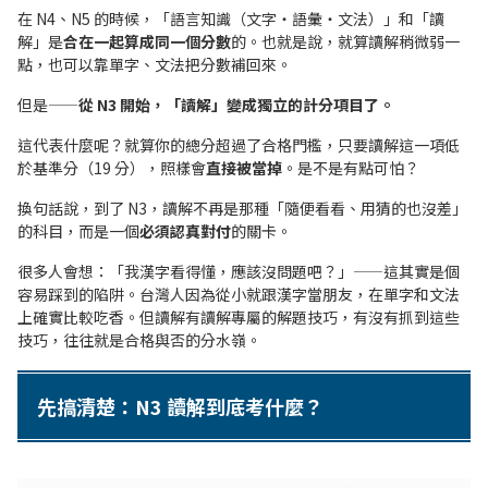
在 N4、N5 的時候，「語言知識（文字・語彙・文法）」和「讀
解」是
合在一起算成同一個分數
的。也就是說，就算讀解稍微弱一
點，也可以靠單字、文法把分數補回來。
但是——
從 N3 開始，「讀解」變成獨立的計分項目了。
這代表什麼呢？就算你的總分超過了合格門檻，只要讀解這一項低
於基準分（19 分），照樣會
直接被當掉
。是不是有點可怕？
換句話說，到了 N3，讀解不再是那種「隨便看看、用猜的也沒差」
的科目，而是一個
必須認真對付
的關卡。
很多人會想：「我漢字看得懂，應該沒問題吧？」——這其實是個
容易踩到的陷阱。台灣人因為從小就跟漢字當朋友，在單字和文法
上確實比較吃香。但讀解有讀解專屬的解題技巧，有沒有抓到這些
技巧，往往就是合格與否的分水嶺。
先搞清楚：N3 讀解到底考什麼？