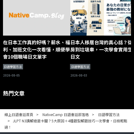
在日本工作真的好嗎？薪水、福
日本人移居台灣的真心話？從
利、加班文化一次看懂，順便學
房到垃圾車，一次學會實用生
會10個職場日文單字
日文
日語學習方法
日語學習方法
2026-08-05
2026-08-03
熱門文章
線上日語會話首頁
NativeCamp 日語會話部落格
日語學習方法
JLPT N3讀解總是卡關？5大原因＋4種題型解題技巧一次學會，日檢輕鬆
過！