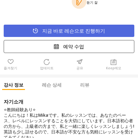
듣기 잘
지금 바로 레슨으로 진행하기
예약 수업
즐겨찾기
업데이트
공유
Keep메모
강사 정보
레슨 상세
리뷰
자기소개
⭐️教師経験あり⭐️
こんにちは！私はMikaです。私のレッスンでは、あなたのペー
ス、レベルにレッスンすることを大切にしています。日本語初心者
の方から、上級者の方まで、私と一緒に楽しくレッスンしましょう!
英語も少し話せるので、日本語が不安な方も気軽にレッスンを受け
てみてください。