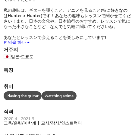
私の趣味は、ギターを弾くこと、アニメを見ること(特に好きなの
はHunter x Hunter)です！あなたの趣味もレッスンで聞かせてくだ
さい！また、日本の文化や、日本旅行のおすすめ、レッスンで気に
なった小さなことなど、なんでも気軽に聞いてくださいね。
あなたとレッスンで会えることを楽しみにしています!
번역을 하다
거주지
일본
•
도쿄도
특징
취미
Playing the guitar
Watching anime
직력
2020 4 - 2021 3
교육/훈련/어학계 | 교사/강사/인스트럭터