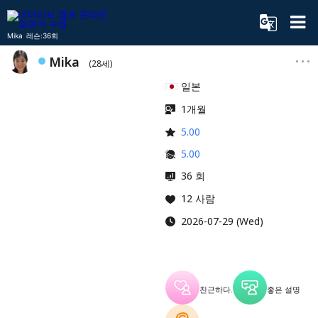
Mika 레슨:36회
Mika
(28세)
일본
1개월
5.00
5.00
36 회
12 사람
2026-07-29 (Wed)
친근하다.
좋은 설명