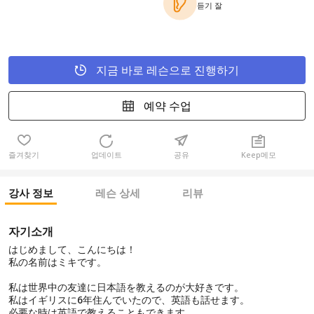
듣기 잘
지금 바로 레슨으로 진행하기
예약 수업
즐겨찾기
업데이트
공유
Keep메모
강사 정보
레슨 상세
리뷰
자기소개
はじめまして、こんにちは！
私の名前はミキです。
私は世界中の友達に日本語を教えるのが大好きです。
私はイギリスに6年住んでいたので、英語も話せます。
必要な時は英語で教えることもできます。