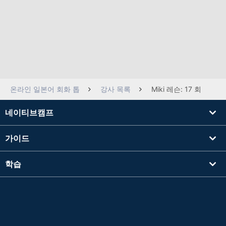
온라인 일본어 회화 톱
강사 목록
Miki 레슨: 17 회
네이티브캠프
가이드
학습
강사를 찾기
기타