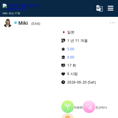
Miki 레슨:17회
Miki
(53세)
일본
1 년 11 개월
5.00
0.00
17 회
0 사람
2026-06-20 (Sat)
차분한
친근하다.