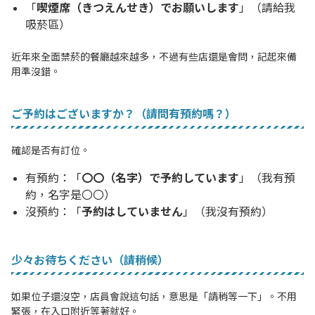
「
喫煙席（きつえんせき）でお願いします
」（請給我
吸菸區）
近年來全面禁菸的餐廳越來越多，不過有些店還是會問，記起來備
用準沒錯。
ご予約はございますか？（請問有預約嗎？）
確認是否有訂位。
有預約：「
〇〇（名字）で予約しています
」（我有預
約，名字是〇〇）
沒預約：「
予約はしていません
」（我沒有預約）
少々お待ちください（請稍候）
如果位子還沒空，店員會說這句話，意思是「請稍等一下」。不用
緊張，在入口附近等著就好。