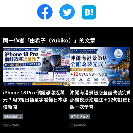
同一作者「由希子（Yukiko）」的文章
iPhone 18 Pro 價錢恐漲近萬
沖繩海港景飯店全館改裝完成
元？用9組日語單字看懂日本漲
那霸夜泳池爆紅＋12句訂房日
價新聞
語一次學會
過新聞學日文
實用日語會話
2026-08-05
2026-08-04