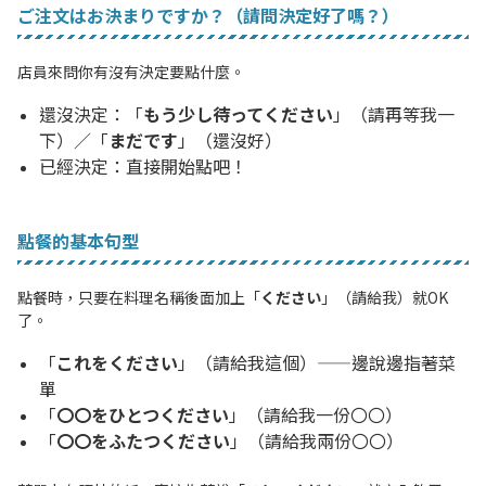
ご注文はお決まりですか？（請問決定好了嗎？）
店員來問你有沒有決定要點什麼。
還沒決定：「
もう少し待ってください
」（請再等我一
下）／「
まだです
」（還沒好）
已經決定：直接開始點吧！
點餐的基本句型
點餐時，只要在料理名稱後面加上「
ください
」（請給我）就OK
了。
「
これをください
」（請給我這個）——邊說邊指著菜
單
「
〇〇をひとつください
」（請給我一份〇〇）
「
〇〇をふたつください
」（請給我兩份〇〇）