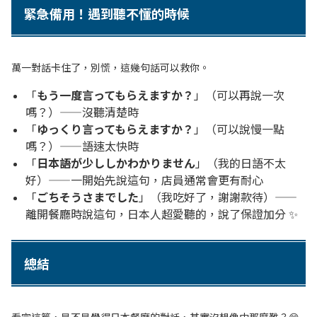
緊急備用！遇到聽不懂的時候
萬一對話卡住了，別慌，這幾句話可以救你。
「
もう一度言ってもらえますか？
」（可以再說一次
嗎？）——沒聽清楚時
「
ゆっくり言ってもらえますか？
」（可以說慢一點
嗎？）——語速太快時
「
日本語が少ししかわかりません
」（我的日語不太
好）——一開始先說這句，店員通常會更有耐心
「
ごちそうさまでした
」（我吃好了，謝謝款待）——
離開餐廳時說這句，日本人超愛聽的，說了保證加分 ✨
總結