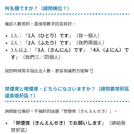
何名様ですか？（請問幾位？）
確認人數用的。直接用數字回答就好。
1人：「
1人（ひとり）です
」（我一個人）
2人：「
2人（ふたり）です
」（我們兩個人）
3人以上：「
3人（さんにん）です
」「
4人（よにん）で
す
」（我們三／四個人）
說的時候用手指比出人數，更容易讓對方理解 👌
禁煙席と喫煙席、どちらになさいますか？（請問要禁菸區
還是吸菸區？）
詢問座位偏好。不抽菸的話選「禁煙席（きんえんせき）」。
「
禁煙席（きんえんせき）でお願いします
」（請給我
禁菸區）