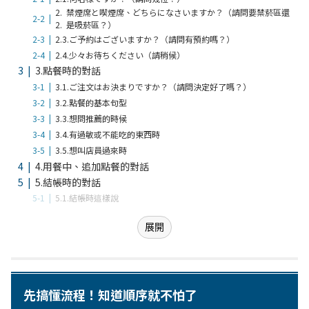
2.
禁煙席と喫煙席、どちらになさいますか？（請問要禁菸區還
2.
是吸菸區？）
2.3.
ご予約はございますか？（請問有預約嗎？）
2.4.
少々お待ちください（請稍候）
3.
點餐時的對話
3.1.
ご注文はお決まりですか？（請問決定好了嗎？）
3.2.
點餐的基本句型
3.3.
想問推薦的時候
3.4.
有過敏或不能吃的東西時
3.5.
想叫店員過來時
4.
用餐中、追加點餐的對話
5.
結帳時的對話
5.1.
結帳時這樣說
展開
先搞懂流程！知道順序就不怕了