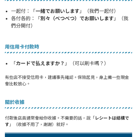
一起付：「
一緒でお願いします
」（我們一起付）
各付各的：「
別々（べつべつ）でお願いします
」（我
們分開付）
用信用卡付款時
「
カードで払えますか？
」（可以刷卡嗎？）
有些店不接受信用卡，建議事先確認。保險起見，身上備一些現金
會比較放心。
關於收據
付款後店員通常會給你收據。不需要的話，說「
レシートは結構で
す
」（收據不用了，謝謝）就好。