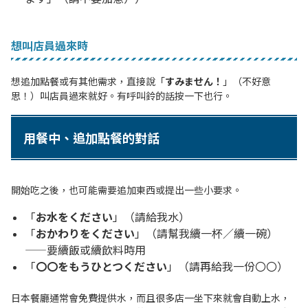
想叫店員過來時
想追加點餐或有其他需求，直接說「
すみません！
」（不好意
思！）叫店員過來就好。有呼叫鈴的話按一下也行。
用餐中、追加點餐的對話
開始吃之後，也可能需要追加東西或提出一些小要求。
「
お水をください
」（請給我水）
「
おかわりをください
」（請幫我續一杯／續一碗）
——要續飯或續飲料時用
「
〇〇をもうひとつください
」（請再給我一份〇〇）
日本餐廳通常會免費提供水，而且很多店一坐下來就會自動上水，