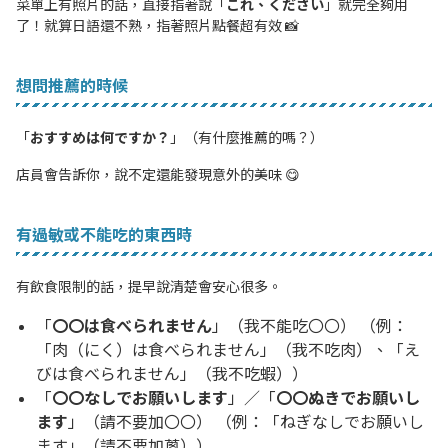
菜單上有照片的話，直接指著說「
これ、ください
」就完全夠用
了！就算日語還不熟，指著照片點餐超有效 📸
想問推薦的時候
「
おすすめは何ですか？
」（有什麼推薦的嗎？）
店員會告訴你，說不定還能發現意外的美味 😋
有過敏或不能吃的東西時
有飲食限制的話，提早說清楚會安心很多。
「
〇〇は食べられません
」（我不能吃〇〇） （例：
「肉（にく）は食べられません」（我不吃肉）、「え
びは食べられません」（我不吃蝦））
「
〇〇なしでお願いします
」／「
〇〇ぬきでお願いし
ます
」（請不要加〇〇） （例：「ねぎなしでお願いし
ます」（請不要加蔥））