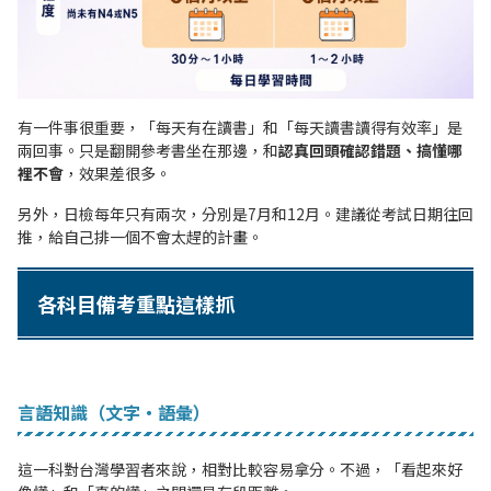
有一件事很重要，「每天有在讀書」和「每天讀書讀得有效率」是
兩回事。只是翻開參考書坐在那邊，和
認真回頭確認錯題、搞懂哪
裡不會
，效果差很多。
另外，日檢每年只有兩次，分別是7月和12月。建議從考試日期往回
推，給自己排一個不會太趕的計畫。
各科目備考重點這樣抓
言語知識（文字・語彙）
這一科對台灣學習者來說，相對比較容易拿分。不過，「看起來好