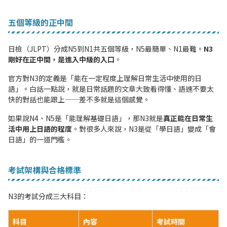
五個等級的正中間
日檢（JLPT）分成N5到N1共五個等級，N5最簡單、N1最難。
N3
剛好在正中間，是進入中級的入口
。
官方對N3的定義是「能在一定程度上理解日常生活中使用的日
語」。白話一點說，就是日常話題的文章大致看得懂、語速不要太
快的對話也能跟上——差不多就是這個感覺。
如果說N4、N5是「能理解基礎日語」，那N3就是
真正能在日常生
活中用上日語的程度
。對很多人來說，N3是從「學日語」變成「會
日語」的一道門檻。
考試架構與合格標準
N3的考試分成三大科目：
科目
內容
考試時間