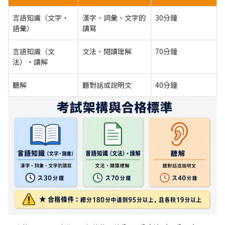
言語知識（文字・
漢字、詞彙、文字的
30分鐘
語彙）
讀寫
言語知識（文
文法、閱讀理解
70分鐘
法）・讀解
聽解
聽對話或說明文
40分鐘