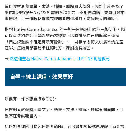
這份教材涵蓋
語彙、文法、讀解、聽解四大部分
，設計上就是為了
讓你能均衡提升N3合格所需的各項能力。不用再煩惱「要買哪幾本
書搭配」，
一份教材就能完整備考四個科目
，這是最大的優點。
搭配 Native Camp Japanese 的一對一日語線上課程一起使用，還
可以直接和老師用學過的內容練習、即時確認自己的理解。像是
「自己練聽解不確定有沒有聽對」、「同樣意思的文法搞不清楚差
在哪」這類自學容易卡住的地方，都能獲得解答。
→
點這裡查看 Native Camp Japanese JLPT N3 對應教材
自學＋線上課程，效果更好
最後有一件事想直接跟你說。
日檢的考試範圍涵蓋文字、語彙、文法、讀解、聽解五個面向，
口
說不在考試範圍內
。
所以如果你的目標純粹是考過N3，參考書加模擬試題理論上就能搞