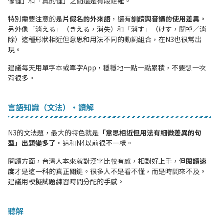
像懂」和「真的懂」之間還是有段距離。
特別需要注意的是
片假名的外來語
，還有
訓讀與音讀的使用差異
。
另外像「消える」（きえる，消失）和「消す」（けす，關掉／消
除）這種形狀相近但意思和用法不同的動詞組合，在N3也很常出
現。
建議每天用單字本或單字App，穩穩地一點一點累積，不要想一次
背很多。
言語知識（文法）・讀解
N3的文法題，最大的特色就是
「意思相近但用法有細微差異的句
型」出題變多了
。這和N4以前很不一樣。
閱讀方面，台灣人本來就對漢字比較有感，相對好上手，但
閱讀速
度
才是這一科的真正關鍵。很多人不是看不懂，而是時間來不及。
建議用模擬試題練習時間分配的手感。
聽解