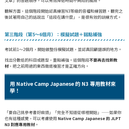
文章」的答題順序，可以有效降低時間不夠用的風險。
聽解方面，這個階段開始認真練習N3等級的音檔和練習題。聽完之
後試著用自己的話說出「這段在講什麼」，是很有效的訓練方式。
第三階段（第5〜6個月）：模擬試題＋弱點補強
考試前1〜2個月，開始做整份模擬試題，並認真回顧錯誤的地方。
找出分數低的科目或題型，重點補強。這個階段
不要再去找新教
材
，把之前用過的東西徹底複習才是正確方向。
用 Native Camp Japanese 的 N3 專用教材來
學！
「要自己挑參考書好麻煩」「完全不知道從哪裡開始」——如果你
也有這種感覺，可以考慮使用
Native Camp Japanese 的 JLPT
N3 對應專用教材
。