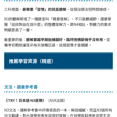
三科裡面，
最需要「習慣」的就是聽解
，這個沒辦法短時間速成。
N3的聽解新增了一種題型叫「概要理解」，不只是聽細節，還要掌
握「這段對話在說什麼」的整體理解力。跟N4相比，對聽力的要求
明顯更高了一層。
最重要的是：
聽解要越早開始練越好，臨時抱佛腳幾乎沒有用
。從
備考初期就讓耳朵每天接觸日語，這個習慣才是關鍵。
推薦學習資源（精選）
文法・語彙參考書
《TRY！日本語 N3達陣》
（ASK出版）
N3文法・讀解參考書中評價很高的一本，解說細膩，而且N3版附有
中文翻譯，對台灣學習者來說很好理解。在自學族群裡是非常主流