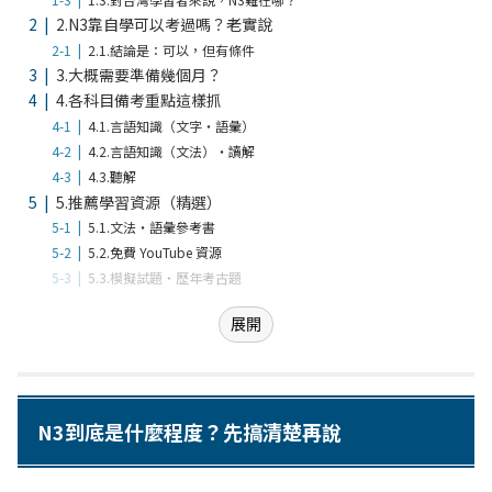
2.
N3靠自學可以考過嗎？老實說
2.1.
結論是：可以，但有條件
3.
大概需要準備幾個月？
4.
各科目備考重點這樣抓
4.1.
言語知識（文字・語彙）
4.2.
言語知識（文法）・讀解
4.3.
聽解
5.
推薦學習資源（精選）
5.1.
文法・語彙參考書
5.2.
免費 YouTube 資源
5.3.
模擬試題・歷年考古題
展開
N3到底是什麼程度？先搞清楚再說