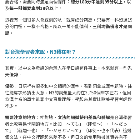
要合格，需要同時滿足兩個條件：
總分180分中達到95分以上
，以
及
每一科都要拿到19分以上
。
這裡有一個很多人會踩到的坑：就算總分夠高，只要有一科沒過19
分的門檻，一樣不合格。所以千萬不能偏科，
三科均衡備考才是關
鍵
。
對台灣學習者來說，N3難在哪？
其實，以中文為母語的台灣人在學日語這件事上，本來就有一些先
天優勢。
優勢
：日語裡有很多和中文相通的漢字，看到詞彙或漢字題時，往
往能靠字形猜出大意。N3的詞彙量大約在3,750個單字左右，但因
為漢字系的單字能靠中文直覺理解，學起來其實比歐美學習者輕鬆
不少。
需要注意的地方
：相對地，
文法的細微使用差異
和
聽解
是台灣學習
者比較容易卡關的地方。比如「〜ても」（即使〜）、「〜だっ
て」（就連〜也）、「〜からといって」（即使〜也不代表）這幾
個文法，在中文裡翻起來差不多，但日文的使用時機其實各有不