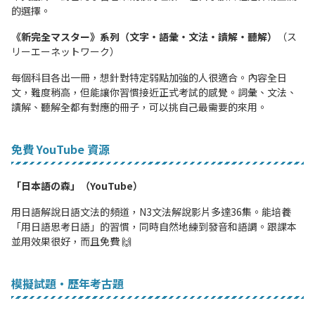
的選擇。
《新完全マスター》系列（文字・語彙・文法・讀解・聽解）
（ス
リーエーネットワーク）
每個科目各出一冊，想針對特定弱點加強的人很適合。內容全日
文，難度稍高，但能讓你習慣接近正式考試的感覺。詞彙、文法、
讀解、聽解全都有對應的冊子，可以挑自己最需要的來用。
免費 YouTube 資源
「日本語の森」（YouTube）
用日語解說日語文法的頻道，N3文法解說影片多達36集。能培養
「用日語思考日語」的習慣，同時自然地練到發音和語調。跟課本
並用效果很好，而且免費 🙌
模擬試題・歷年考古題