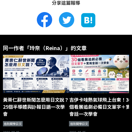
分享這篇報導
同一作者「玲奈（Reina）」的文章
黃崇仁辭世新聞怎麼用日文說？
吉伊卡哇熱氣球飛上台東！30
25個半導體與訃報日語一次學
個看展追劇必備日文單字＋實
會
會話一次學會
過新聞學日文
過新聞學日文