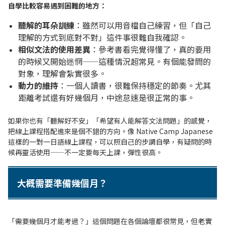
自學比較容易遇到困難的地方：
聽解的耳朵訓練
：雖然可以用音檔自己練習，但「自己
理解的方式到底對不對」這件事很難自我確認。
相似文法的使用差異
：參考書看完覺得懂了，真的要用
的時候又開始迷惘——這種情況超常見。有個能發問的
對象，理解會紮實很多。
動力的維持
：一個人讀書，很難保持穩定的節奏。尤其
距離考試還有好幾個月，中途怠速是很正常的事。
如果你也有「聽解好不安」「希望有人能解答文法問題」的感覺，
把線上課程搭配進來是個不錯的方向。像 Native Camp Japanese
這樣的一對一日語線上課程，可以照自己的步調自學，有疑問的時
候再靈活使用——不一定要每天上課，彈性很高。
大概需要準備幾個月？
「需要幾個月才能考過？」這個問題在各個論壇都很常見，但老實