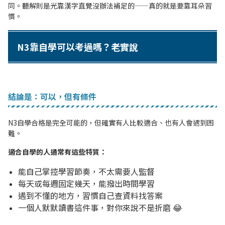
同。聽解則是光靠漢字直覺沒辦法補足的——真的就是要靠耳朵習
慣。
N3靠自學可以考過嗎？老實說
結論是：可以，但有條件
N3自學合格是完全可能的，但確實有人比較適合、也有人會遇到困
難。
適合自學的人通常有這些特質：
能自己掌控學習節奏，不太需要人監督
每天或每週固定幾天，能撥出時間學習
遇到不懂的地方，習慣自己查資料找答案
一個人默默讀書這件事，對你來說不是折磨 😂